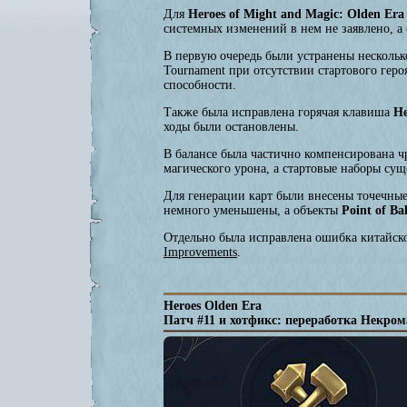
Для
Heroes of Might and Magic: Olden Era
системных изменений в нем не заявлено, а
В первую очередь были устранены несколько
Tournament при отсутствии стартового геро
способности.
Также была исправлена горячая клавиша
He
ходы были остановлены.
В балансе была частично компенсирована ч
магического урона, а стартовые наборы су
Для генерации карт были внесены точечны
немного уменьшены, а объекты
Point of Ba
Отдельно была исправлена ошибка китайск
Improvements
.
Heroes Olden Era
Патч #11 и хотфикс: переработка Некро