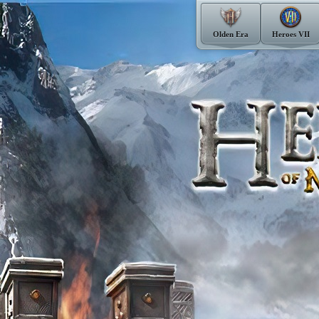
Olden Era
Heroes VII