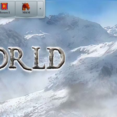
×
Heroes I
M&M