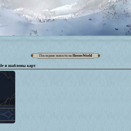
Последние новости на
HeroesWorld
ode и шаблоны карт