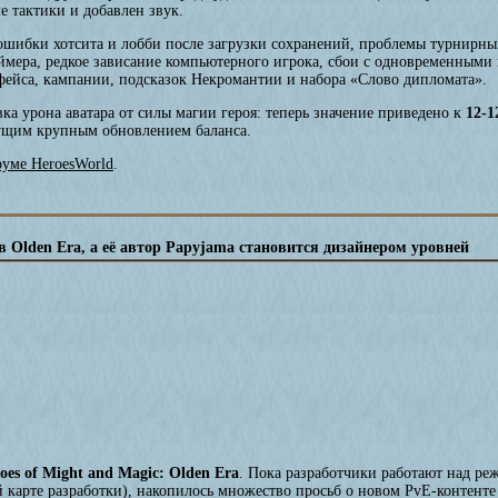
 тактики и добавлен звук.
шибки хотсита и лобби после загрузки сохранений, проблемы турнирн
ймера, редкое зависание компьютерного игрока, сбои с одновременным
рфейса, кампании, подсказок Некромантии и набора «Слово дипломата».
ка урона аватара от силы магии героя: теперь значение приведено к
12-1
удущим крупным обновлением баланса.
руме HeroesWorld
.
 Olden Era, а её автор Papyjama становится дизайнером уровней
oes of Might and Magic: Olden Era
. Пока разработчики работают над р
 карте разработки), накопилось множество просьб о новом PvE-контенте 