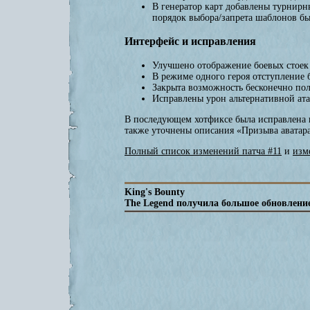
В генератор карт добавлены турнир
порядок выбора/запрета шаблонов б
Интерфейс и исправления
Улучшено отображение боевых стоек 
В режиме одного героя отступление
Закрыта возможность бесконечно пол
Исправлены урон альтернативной ата
В последующем хотфиксе была исправлена н
также уточнены описания «Призыва аватара
Полный список изменений патча #11
и
изм
King's Bounty
The Legend получила большое обновлени