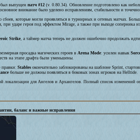
был выпущен
патч #12
(v. 0.80.34). Обновление подготовлено как небо
 основное внимание было уделено исправлениям, стабильности и точечн
 сбоев, которые могли проявляться в турнирных и сетевых матчах. Больш
я, при ударе героя под эффектом Mirage, а также при выходе соперника и
roic Strike
, а таймер матча теперь не должен ошибочно продолжать идти
резмерная просадка магических героев в
Arena Mode
: усилен навык
Sorc
ществ на этапе драфта были уменьшены.
е правки:
Stables
окончательно заблокированы на шаблоне Sprint, старто
lance
больше не должны появляться в боковых зонах игроков на Helltide.
ой локализации для Ангелов и Архангелов. Полный список изменений о
мантии, баланс и важные исправления