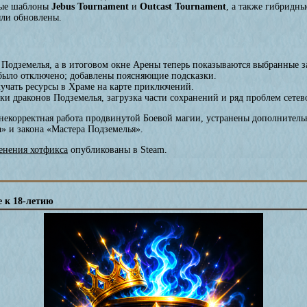
ные шаблоны
Jebus Tournament
и
Outcast Tournament
, а также гибридн
ыли обновлены.
Подземелья, а в итоговом окне Арены теперь показываются выбранные з
 было отключено; добавлены поясняющие подсказки.
учать ресурсы в Храме на карте приключений.
ки драконов Подземелья, загрузка части сохранений и ряд проблем сетев
екорректная работа продвинутой Боевой магии, устранены дополнительн
» и закона «Мастера Подземелья».
енения хотфикса
опубликованы в Steam.
е к 18-летию