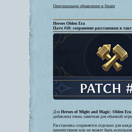
Оригинальное объявление в Steam
Heroes Olden Era
Патч #10: сохранение расстановки в так
Для
Heroes of Might and Magic: Olden Era
добавлена очень заметная для обычной игры
Расстановка сохраняется отдельно для каж
препятствием или не может быть использов