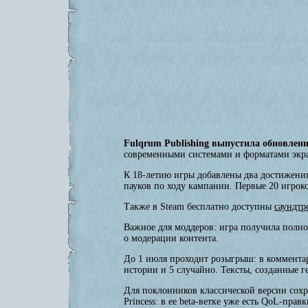
Fulqrum Publishing выпустила обновление
современными системами и форматами экран
К 18-летию игры добавлены два достижения
пауков по ходу кампании. Первые 20 игрок
Также в Steam бесплатно доступны
саундтр
Важное для моддеров: игра получила полн
о модерации контента.
До 1 июля проходит розыгрыш: в комментар
истории и 5 случайно. Тексты, созданные 
Для поклонников классической версии сохра
Princess: в ее beta-ветке уже есть QoL-пра