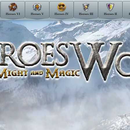
Heroes VI
Heroes V
Heroes IV
Heroes III
Heroes II