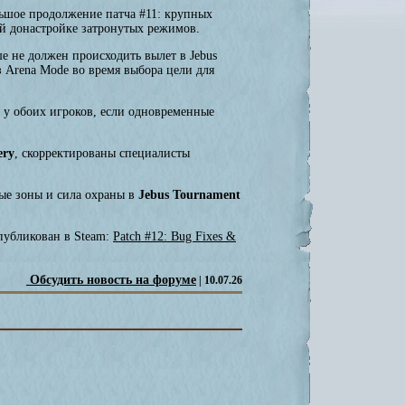
льшое продолжение патча #11: крупных
ой донастройке затронутых режимов.
е не должен происходить вылет в Jebus
з Arena Mode во время выбора цели для
 у обоих игроков, если одновременные
ery
, скорректированы специалисты
вые зоны и сила охраны в
Jebus Tournament
публикован в Steam:
Patch #12: Bug Fixes &
Обсудить новость на форуме
| 10.07.26