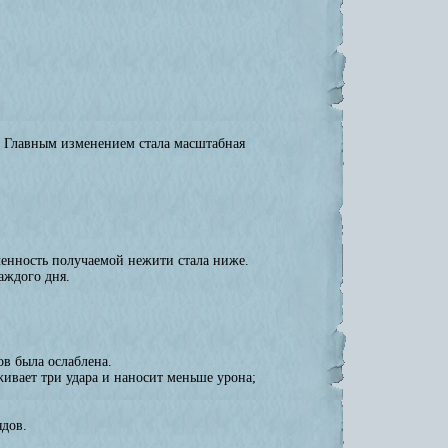
. Главным изменением стала масштабная
ленность получаемой нежити стала ниже.
аждого дня.
в была ослаблена.
живает три удара и наносит меньше урона;
ядов.