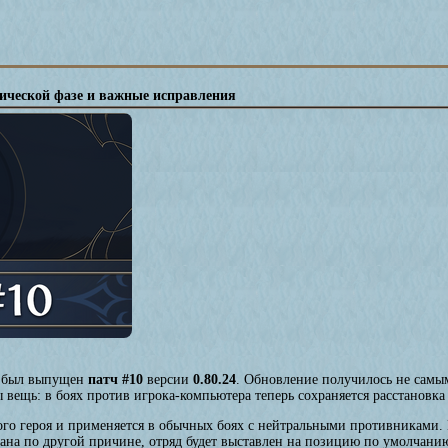
тической фазе и важные исправления
был выпущен
патч #10
версии
0.80.24
. Обновление получилось не самы
 вещь: в боях против игрока-компьютера теперь сохраняется расстановка 
дого героя и применяется в обычных боях с нейтральными противниками.
ана по другой причине, отряд будет выставлен на позицию по умолчани