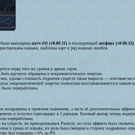
были выпущены
патч #11 (v0.80.31)
и последующий
хотфикс (v0.80.33)
рректированы навыки, шаблоны карт и ряд важных ошибок.
ется отряд того же уровня в армии героя.
 быть вручную обращены в некромантическую энергию.
ичен, однако стоимость поднятия существ также выросла — итоговая чис
запас некромантической энергии полностью восстанавливается в начале к
 были переработаны.
и возвращены к прежним значениям, а часть её дополнительных эффекто
ровень и получил перезарядку в 5 раундов. Базовый аватар теперь выдер
или переработаны.
и на существ, не принадлежащих Расколу, но сила эффекта была снижена.
вья и урона от взрыва; их роль была смещена в сторону подрывных отр
 очко был повышен с 6% до 8%.