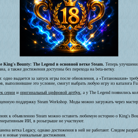
 King's Bounty: The Legend в основной ветке Steam.
Теперь улучшения
а, а также достижения доступны без перехода на beta-ветку.
: одно выдается за запуск игры после обновления, а «Титаномахия» треб
ов, выполнившие это условие, смогут выбрать любую игру из каталога Fu
ек серии
и
оригинальный цифровой артбук
, а у The Legend появились к
оценную поддержку Steam Workshop. Моды можно загружать через масте
иях к объявлению Steam можно оставить любимую историю о King's Boun
генеративным ИИ, в розыгрыше не участвуют.
нена ветка Legacy, однако достижения в ней не работают. Следом разраб
вки и новые уникальные достижения.