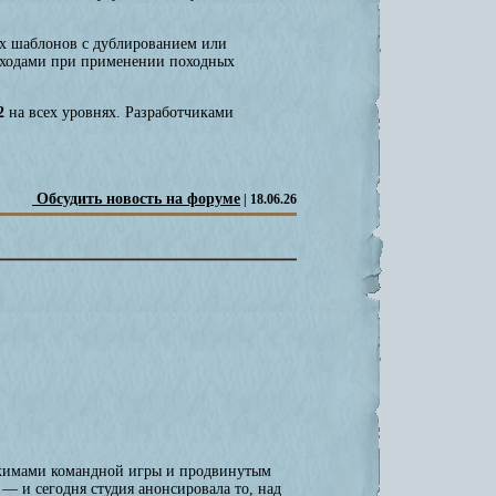
ых шаблонов с дублированием или
и ходами при применении походных
2
на всех уровнях. Разработчиками
Обсудить новость на форуме
| 18.06.26
ежимами командной игры и продвинутым
— и сегодня студия анонсировала то, над