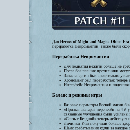
Для
Heroes of Might and Magic: Olden Era
переработка Некромантии; также были ско
Переработка Некромантии
Для поднятия нежити больше не требу
После боя павшие противники могут
Запас энергии был значительно увел
Хрономант был переработан: теперь 
Интерфейс Некромантии и подсказки
Баланс и режимы игры
Базовые параметры Боевой магии был
«Призыв аватара» перенесён на 4-й у
связанные улучшения были усилены 
«Связь с Бездной» теперь действует 
Личинки Улья получили больше здоро
Шанс срабатывания удачи за каждое