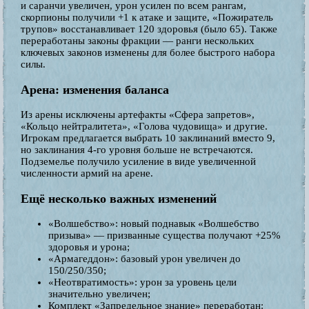
и саранчи увеличен, урон усилен по всем рангам,
скорпионы получили +1 к атаке и защите, «Пожиратель
трупов» восстанавливает 120 здоровья (было 65). Также
переработаны законы фракции — ранги нескольких
ключевых законов изменены для более быстрого набора
силы.
Арена: изменения баланса
Из арены исключены артефакты «Сфера запретов»,
«Кольцо нейтралитета», «Голова чудовища» и другие.
Игрокам предлагается выбрать 10 заклинаний вместо 9,
но заклинания 4-го уровня больше не встречаются.
Подземелье получило усиление в виде увеличенной
численности армий на арене.
Ещё несколько важных изменений
«Волшебство»: новый поднавык «Волшебство
призыва» — призванные существа получают +25%
здоровья и урона;
«Армагеддон»: базовый урон увеличен до
150/250/350;
«Неотвратимость»: урон за уровень цели
значительно увеличен;
Комплект «Запредельное знание» переработан: