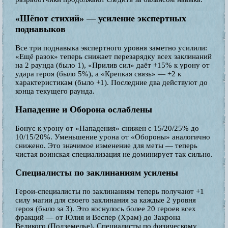
«Шёпот стихий» — усиление экспертных
поднавыков
Все три поднавыка экспертного уровня заметно усилили:
«Ещё разок» теперь снижает перезарядку всех заклинаний
на 2 раунда (было 1), «Прилив сил» даёт +15% к урону от
удара героя (было 5%), а «Крепкая связь» — +2 к
характеристикам (было +1). Последние два действуют до
конца текущего раунда.
Нападение и Оборона ослаблены
Бонус к урону от «Нападения» снижен с 15/20/25% до
10/15/20%. Уменьшение урона от «Обороны» аналогично
снижено. Это значимое изменение для меты — теперь
чистая воинская специализация не доминирует так сильно.
Специалисты по заклинаниям усилены
Герои-специалисты по заклинаниям теперь получают +1
силу магии для своего заклинания за каждые 2 уровня
героя (было за 3). Это коснулось более 20 героев всех
фракций — от Юлия и Веспер (Храм) до Закрона
Великого (Подземелье). Специалисты по физическому