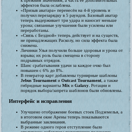
к прежним значениям, а часть её дополнительных
эффектов была ослаблена.
«Призыв аватара» перенесён на 4-й уровень и
получил перезарядку в 5 раундов. Базовый аватар
теперь выдерживает три удара и наносит меньше
урона; связанные улучшения были усилены или
переработаны.
«Связь с Бездной» теперь действует и на существ,
не принадлежащих Расколу, но сила эффекта была
снижена.
Личинки Улья получили больше здоровья и урона от
взрыва; их роль была смещена в сторону
подрывных отрядов.
Шанс срабатывания удачи за каждое очко был
повышен с 6% до 8%.
В генератор карт добавлены турнирные шаблоны
Jebus Tournament
и
Outcast Tournament
, а также
гибридные варианты
Mix
и
Galaxy
. Ротации и
порядок выбора/запрета шаблонов были обновлены.
Интерфейс и исправления
Улучшено отображение боевых стоек Подземелья, а
в итоговом окне Арены теперь показываются
выбранные заклинания.
В режиме одного героя отступление было
отключено; добавлены поясняющие подсказки.