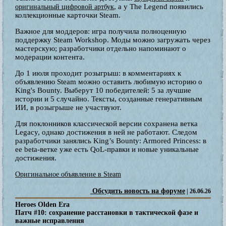
, а у The Legend появились
оригинальный цифровой артбук
коллекционные карточки Steam.
Важное для моддеров: игра получила полноценную
поддержку Steam Workshop. Моды можно загружать через
мастерскую; разработчики отдельно напоминают о
модерации контента.
До 1 июля проходит розыгрыш: в комментариях к
объявлению Steam можно оставить любимую историю о
King's Bounty. Выберут 10 победителей: 5 за лучшие
истории и 5 случайно. Тексты, созданные генеративным
ИИ, в розыгрыше не участвуют.
Для поклонников классической версии сохранена ветка
Legacy, однако достижения в ней не работают. Следом
разработчики занялись King’s Bounty: Armored Princess: в
ее beta-ветке уже есть QoL-правки и новые уникальные
достижения.
Оригинальное объявление в Steam
Обсудить новость на форуме
| 26.06.26
Heroes Olden Era
Патч #10: сохранение расстановки в тактической фазе и
важные исправления