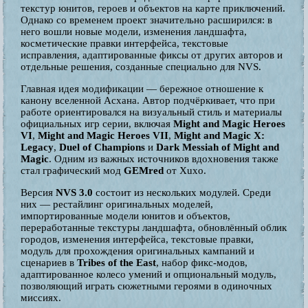
текстур юнитов, героев и объектов на карте приключений.
Однако со временем проект значительно расширился: в
него вошли новые модели, изменения ландшафта,
косметические правки интерфейса, текстовые
исправления, адаптированные фиксы от других авторов и
отдельные решения, созданные специально для NVS.
Главная идея модификации — бережное отношение к
канону вселенной Асхана. Автор подчёркивает, что при
работе ориентировался на визуальный стиль и материалы
официальных игр серии, включая
Might and Magic Heroes
VI
,
Might and Magic Heroes VII
,
Might and Magic X:
Legacy
,
Duel of Champions
и
Dark Messiah of Might and
Magic
. Одним из важных источников вдохновения также
стал графический мод
GEMred
от Xuxo.
Версия
NVS 3.0
состоит из нескольких модулей. Среди
них — рестайлинг оригинальных моделей,
импортированные модели юнитов и объектов,
переработанные текстуры ландшафта, обновлённый облик
городов, изменения интерфейса, текстовые правки,
модуль для прохождения оригинальных кампаний и
сценариев в
Tribes of the East
, набор фикс-модов,
адаптированное колесо умений и опциональный модуль,
позволяющий играть сюжетными героями в одиночных
миссиях.