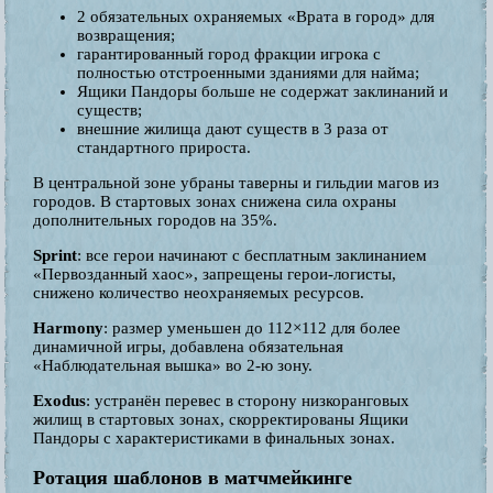
2 обязательных охраняемых «Врата в город» для
возвращения;
гарантированный город фракции игрока с
полностью отстроенными зданиями для найма;
Ящики Пандоры больше не содержат заклинаний и
существ;
внешние жилища дают существ в 3 раза от
стандартного прироста.
В центральной зоне убраны таверны и гильдии магов из
городов. В стартовых зонах снижена сила охраны
дополнительных городов на 35%.
Sprint
: все герои начинают с бесплатным заклинанием
«Первозданный хаос», запрещены герои-логисты,
снижено количество неохраняемых ресурсов.
Harmony
: размер уменьшен до 112×112 для более
динамичной игры, добавлена обязательная
«Наблюдательная вышка» во 2-ю зону.
Exodus
: устранён перевес в сторону низкоранговых
жилищ в стартовых зонах, скорректированы Ящики
Пандоры с характеристиками в финальных зонах.
Ротация шаблонов в матчмейкинге