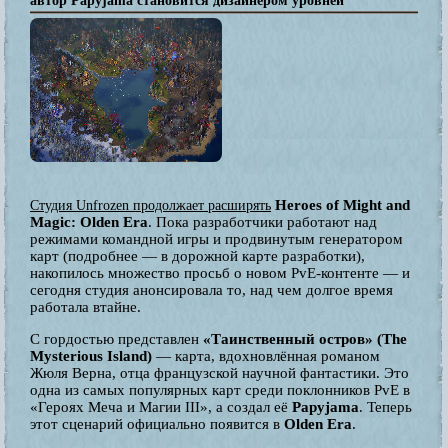
автор Papyjama становится дизайнером уровней
Heroes of Might and
Студия Unfrozen продолжает расширять
Magic: Olden Era
. Пока разработчики работают над
режимами командной игры и продвинутым генератором
карт (подробнее — в дорожной карте разработки),
накопилось множество просьб о новом PvE-контенте — и
сегодня студия анонсировала то, над чем долгое время
работала втайне.
С гордостью представлен
«Таинственный остров» (The
Mysterious Island)
— карта, вдохновлённая романом
Жюля Верна, отца французской научной фантастики. Это
одна из самых популярных карт среди поклонников PvE в
«Героях Меча и Магии III», а создал её
Papyjama
. Теперь
этот сценарий официально появится в
Olden Era
.