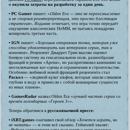
и
окупила затраты на разработку за один день
.
• PC Gamer
пишет: «
Olden Era — это не переосмысление
и не спорная реинтерпретация, это просто блестящая
стратегия
». Издание отмечает, что игра точно передаёт
ощущение классических HoMM, не пытаясь покадрово
копировать третью часть.
• IGN
пишет: «
Хорошая отправная точка, которая уже
способна удовлетворить как ветеранов серии, так и
новичков
». Рецензент Джаррет Грин высоко оценил
боевую систему на гексагональном поле, разнообразие
фракций и режим «Арена», но раскритиковал кампанию за
неотключаемые кат-сцены и ограничения в строительстве.
Особенно любимой новой фракцией рецензента стал
Раскол
— «ледяной культ эльфов, которые зашли слишком
глубоко в воду и принесли с собой кошмарные сущности
из иных планов».
• GamesRadar
назвал Olden Era «
лучшей частью серии со
времён легендарных «Героев 3»
».
Теперь обратимся к
русскоязычной прессе
:
• iXBT.games
озаглавил свой обзор «
Хочется играть, но
не читать
» — и этим всё сказано. Геймплей хвалят:
«
Редкая современная игра вызывает у меня желание