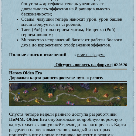
бонус за 4 артефакта теперь увеличивает
длительность эффектов на 8 раундов вместо
бесконечности;
Осады: ловушки теперь наносят урон, урон башен
масштабируется от строений;
Тави (Рой) стала героем-магом, Нищенка (Рой) —
героем-воином;
Множество исправлений багов: от работы боевого
духа до корректного отображения эффектов.
Полные списки изменений
— в
.
теме на форуме
Обсудить новость на форуме
| 02.06.26
Heroes Olden Era
Дорожная карта раннего доступа: путь к релизу
Спустя четыре недели раннего доступа разработчики
HoMM: Olden Era
опубликовали подробную дорожную
карту, охватывающую всё время до полного релиза. Карта
разделена на несколько этапов, каждый из которых
принесёт в игру новые механики, контент и режимы.