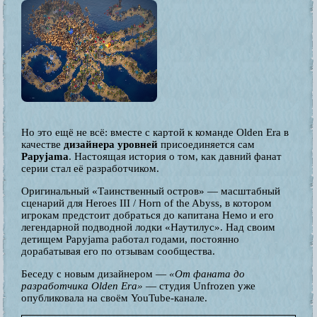
Но это ещё не всё: вместе с картой к команде Olden Era в
качестве
дизайнера уровней
присоединяется сам
Papyjama
. Настоящая история о том, как давний фанат
серии стал её разработчиком.
Оригинальный «Таинственный остров» — масштабный
сценарий для Heroes III / Horn of the Abyss, в котором
игрокам предстоит добраться до капитана Немо и его
легендарной подводной лодки «Наутилус». Над своим
детищем Papyjama работал годами, постоянно
дорабатывая его по отзывам сообщества.
Беседу с новым дизайнером —
«От фаната до
разработчика Olden Era»
— студия Unfrozen уже
опубликовала на своём YouTube-канале.