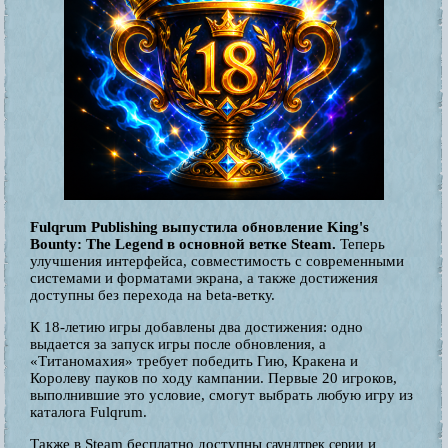
Fulqrum Publishing выпустила обновление King's
Bounty: The Legend в основной ветке Steam.
Теперь
улучшения интерфейса, совместимость с современными
системами и форматами экрана, а также достижения
доступны без перехода на beta-ветку.
К 18-летию игры добавлены два достижения: одно
выдается за запуск игры после обновления, а
«Титаномахия» требует победить Гию, Кракена и
Королеву пауков по ходу кампании. Первые 20 игроков,
выполнившие это условие, смогут выбрать любую игру из
каталога Fulqrum.
Также в Steam бесплатно доступны
и
саундтрек серии