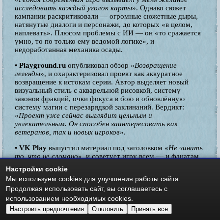
исследовать каждый уголок карты
». Однако сюжет
кампании раскритиковали — огромные сюжетные дыры,
натянутые диалоги и персонажи, до которых «в целом,
наплевать». Плюсом проблемы с ИИ — он «то сражается
умно, то по только ему ведомой логике», и
недоработанная механика осады.
• Playground.ru
опубликовал обзор «
Возвращение
легенды
», и охарактеризовал проект как аккуратное
возвращение к истокам серии. Автор выделяет новый
визуальный стиль с акварельной рисовкой, систему
законов фракций, очки фокуса в бою и обновлённую
систему магии с перезарядкой заклинаний. Вердикт:
«
Проект уже сейчас выглядит цельным и
увлекательным. Он способен заинтересовать как
ветеранов, так и новых игроков
».
• VK Play
выпустил материал под заголовком «
Не чинить
то, что не сломано
», и советует игру всем — и фанатам,
и новичкам: «
Heroes of Might and Magic: Olden Era
Настройки cookie
примерно всё делает хорошо: грамотно бросает вызов,
Мы используем cookies для улучшения работы сайта.
удивляет и увлекает — да так, что заставляет
Продолжая использовать сайт, вы соглашаетесь с
прилипнуть к экрану
».
использованием необходимых cookies.
• StopGame
дал более сдержанную оценку, указав на
Настроить предпочтения
Отклонить
Принять все
мультяшный визуальный стиль, напоминающий