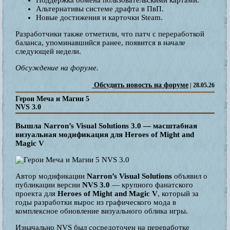
Альтернативы системе драфта в ПвП.
Новые достижения и карточки Steam.
Разработчики также отметили, что патч с переработкой
баланса, упоминавшийся ранее, появится в начале
следующей недели.
Обсуждение на форуме.
Обсудить новость на форуме
| 28.05.26
Герои Меча и Магии 5
NVS 3.0
Вышла Narron’s Visual Solutions 3.0 — масштабная
визуальная модификация для Heroes of Might and
Magic V
Автор модификации
Narron’s Visual Solutions
объявил о
публикации версии
NVS 3.0
— крупного фанатского
проекта для
Heroes of Might and Magic V
, который за
годы разработки вырос из графического мода в
комплексное обновление визуального облика игры.
Изначально NVS был сосредоточен на переработке