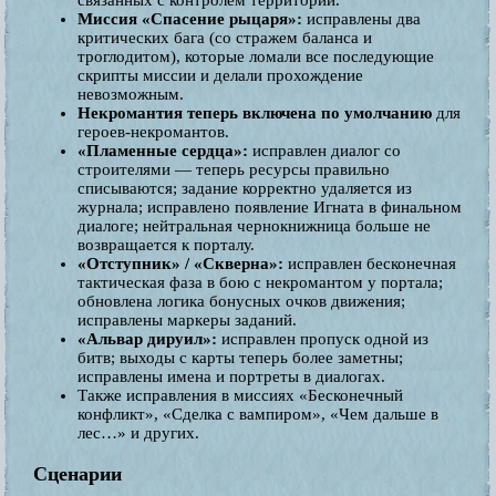
связанных с контролем территорий.
Миссия «Спасение рыцаря»:
исправлены два
критических бага (со стражем баланса и
троглодитом), которые ломали все последующие
скрипты миссии и делали прохождение
невозможным.
Некромантия теперь включена по умолчанию
для
героев-некромантов.
«Пламенные сердца»:
исправлен диалог со
строителями — теперь ресурсы правильно
списываются; задание корректно удаляется из
журнала; исправлено появление Игната в финальном
диалоге; нейтральная чернокнижница больше не
возвращается к порталу.
«Отступник» / «Скверна»:
исправлен бесконечная
тактическая фаза в бою с некромантом у портала;
обновлена логика бонусных очков движения;
исправлены маркеры заданий.
«Альвар дируил»:
исправлен пропуск одной из
битв; выходы с карты теперь более заметны;
исправлены имена и портреты в диалогах.
Также исправления в миссиях «Бесконечный
конфликт», «Сделка с вампиром», «Чем дальше в
лес…» и других.
Сценарии