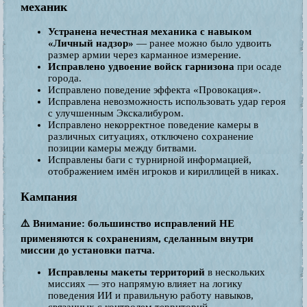
механик
Устранена нечестная механика с навыком
«Личный надзор»
— ранее можно было удвоить
размер армии через карманное измерение.
Исправлено удвоение войск гарнизона
при осаде
города.
Исправлено поведение эффекта «Провокация».
Исправлена невозможность использовать удар героя
с улучшенным Экскалибуром.
Исправлено некорректное поведение камеры в
различных ситуациях, отключено сохранение
позиции камеры между битвами.
Исправлены баги с турнирной информацией,
отображением имён игроков и кириллицей в никах.
Кампания
⚠️ Внимание: большинство исправлений НЕ
применяются к сохранениям, сделанным внутри
миссии до установки патча.
Исправлены макеты территорий
в нескольких
миссиях — это напрямую влияет на логику
поведения ИИ и правильную работу навыков,