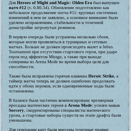
Для
Heroes of Might and Magic: Olden Era
был выпущен
патч #12
(v. 0.80.34). Обновление подготовлено как
небольшое продолжение патча #11: крупных системных
изменений в нем не заявлено, а основное внимание было
уделено исправлениям, стабильности и точечной
донастройке затронутых режимов.
В первую очередь были устранены несколько сбоев,
которые могли проявляться в турнирных и сетевых
матчах. Больше не должен происходить вылет в Jebus
Tournament при отсутствии стартового героя, при ударе
героя под эффектом Mirage, а также при выходе
соперника из Arena Mode во время выбора цели для
способности.
Также была исправлена горячая клавиша
Heroic Strike
, а
таймер матча теперь не должен ошибочно продолжать
идти у обоих игроков, если одновременные ходы были
остановлены.
В балансе была частично компенсирована чрезмерная
просадка магических героев в
Arena Mode
: усилен навык
Sorcery
, скорректированы специалисты магического
урона, а стартовые наборы существ на этапе драфта были
уменьшены.
Для генерации карт были внесены точечные правки: