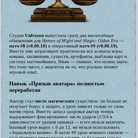
Студия
Unfrozen
выпустила сразу два масштабных
обновления для
Heroes of Might and Magic: Olden Era
—
патч #8 (v0.80.18)
и оперативный
патч #9 (v0.80.19)
.
Вместе они затрагивают практически все аспекты игры:
навыки, заклинания, существ, артефакты, шаблоны карт и
систему матчмейкинга. Ниже — главное, что нужно знать:
без тонн чисел, с акцентом на то, что реально меняет
игровой опыт.
Навык «Призыв аватара» полностью
переработан
Аватар стал
чисто магическим
существом: он больше не
получает бонус к защите, а урон зависит только от силы
магии героя. Вместо запаса здоровья аватар теперь
выдерживает фиксированное число ударов (2/3/4 в
зависимости от уровня навыка) — и его нельзя вылечить.
Базовый урон вырос с 6 до 12, но нельзя использовать
«Зеркальную копию». В патче #9 урон немного снизили —
разработчики продолжают следить за балансом навыка.