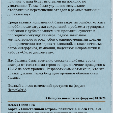
причине, отряд будет выставлен на позицию по
умолчанию. Также было улучшено визуальное
отображение перемещения отрядов в режиме тактики и
добавлен звук.
Среди важных исправлений были закрыты ошибки хотсита
и лобби после загрузки сохранений, проблемы турнирных
шаблонов с дублированием или пропажей существ в
последнюю секунду таймера, редкое зависание
компьютерного игрока, сбои с одновременными ходами
при применении походных заклинаний, а также несколько
багов интерфейса, кампании, подсказок Некромантии и
набора «Слово дипломата».
Для баланса была временно снижена прибавка урона
аватара от силы магии героя: теперь значение приведено к
12-12
на всех уровнях. Разработчиками отмечено, что эта
правка сделана перед будущим крупным обновлением
баланса.
Полный список изменений доступен
на форуме
.
HeroesWorld
Обсудить новость на форуме
| 18.06.26
Heroes Olden Era
Карта «Таинственный остров» появится в Olden Era, а её