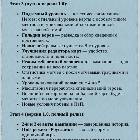
Этап 3 (путь к версии 1.0):
Подземный уровень
— классическая механика
Heroes: отдельный уровень карты с особым типом
местности, уникальными объектами и новой
музыкальной темой.
Гильдия воров
— разведка и сбор сведений о
противниках.
Новые нейтральные существа 8-го уровня.
Улучшения редактора карт
— удобство,
стабильность и понятность.
Режим «Железный человек»
для кампании — одно
сохранение на всю партию.
Статистика матчей с послематчевыми графиками и
данными.
Уровень заклинаний повышен с 4 до 5.
Масштабная переработка специализаций героев.
Внешний вид городов на глобальной карте будет
меняться по мере улучшения.
Новые условия победы в ПвП.
Этап 4 (версия 1.0, полный релиз):
2-й и 3-й акты кампании
— завершённая история.
ПвЕ-режим «Роуглайк»
— новый формат
одиночной игры.
Поддержка обмена пользовательскими картами.