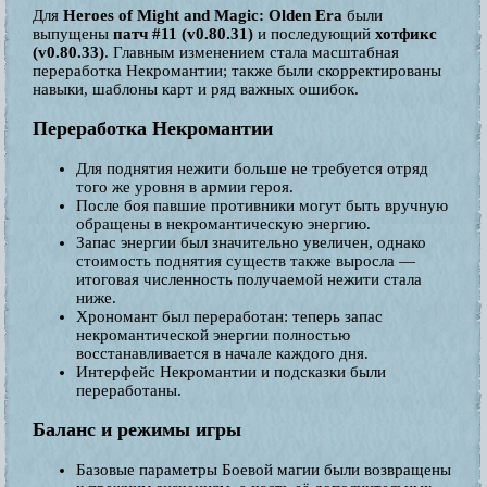
Для
Heroes of Might and Magic: Olden Era
были
выпущены
патч #11 (v0.80.31)
и последующий
хотфикс
(v0.80.33)
. Главным изменением стала масштабная
переработка Некромантии; также были скорректированы
навыки, шаблоны карт и ряд важных ошибок.
Переработка Некромантии
Для поднятия нежити больше не требуется отряд
того же уровня в армии героя.
После боя павшие противники могут быть вручную
обращены в некромантическую энергию.
Запас энергии был значительно увеличен, однако
стоимость поднятия существ также выросла —
итоговая численность получаемой нежити стала
ниже.
Хрономант был переработан: теперь запас
некромантической энергии полностью
восстанавливается в начале каждого дня.
Интерфейс Некромантии и подсказки были
переработаны.
Баланс и режимы игры
Базовые параметры Боевой магии были возвращены