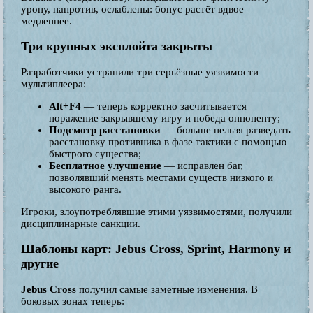
урону, напротив, ослаблены: бонус растёт вдвое
медленнее.
Три крупных эксплойта закрыты
Разработчики устранили три серьёзные уязвимости
мультиплеера:
Alt+F4
— теперь корректно засчитывается
поражение закрывшему игру и победа оппоненту;
Подсмотр расстановки
— больше нельзя разведать
расстановку противника в фазе тактики с помощью
быстрого существа;
Бесплатное улучшение
— исправлен баг,
позволявший менять местами существ низкого и
высокого ранга.
Игроки, злоупотреблявшие этими уязвимостями, получили
дисциплинарные санкции.
Шаблоны карт: Jebus Cross, Sprint, Harmony и
другие
Jebus Cross
получил самые заметные изменения. В
боковых зонах теперь: