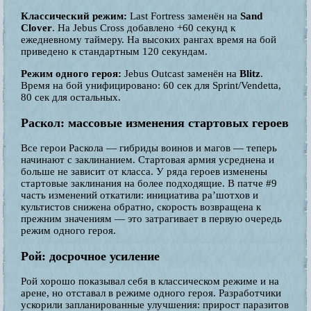
Классический режим:
Last Fortress заменён на
Sand
Clover
. На Jebus Cross добавлено +60 секунд к
ежедневному таймеру. На высоких рангах время на бой
приведено к стандартным 120 секундам.
Режим одного героя:
Jebus Outcast заменён на
Blitz
.
Время на бой унифицировано: 60 сек для Sprint/Vendetta,
80 сек для остальных.
Раскол: массовые изменения стартовых героев
Все герои Раскола — гибриды воинов и магов — теперь
начинают с заклинанием. Стартовая армия усреднена и
больше не зависит от класса. У ряда героев изменены
стартовые заклинания на более подходящие. В патче #9
часть изменений откатили: инициатива ра’шотхов и
культистов снижена обратно, скорость возвращена к
прежним значениям — это затрагивает в первую очередь
режим одного героя.
Рой: досрочное усиление
Рой хорошо показывал себя в классическом режиме и на
арене, но отставал в режиме одного героя. Разработчики
ускорили запланированные улучшения: прирост паразитов