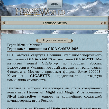
Игры
Главное меню
Отдельная новость
Герои Меча и Магии 5
Герои как дисциплина на GIGA-GAMES 2006
С 19 августа стартует Осенний Этап киберспортивного
чемпионата
GIGA-GAMES
от компании
GIGABYTE
. Мы
начинаем новый GIGA-тур по городам России,
Белоруссии и Украины, который завершится грандиозным
Финалом в Москве с призовым фондом более 10000$!
Компания
GIGABYTE
представляет четвертую
номинацию чемпионата.
Впервые в истории киберспорта ей стала совершенно
новая игра
Heroes of Might and Magic V
от компании
Nival Interactive
- одного из крупнейших создателей
компьютерных игр в России.
Отборочные по
Heroes of Might and Magic V
пройдут во