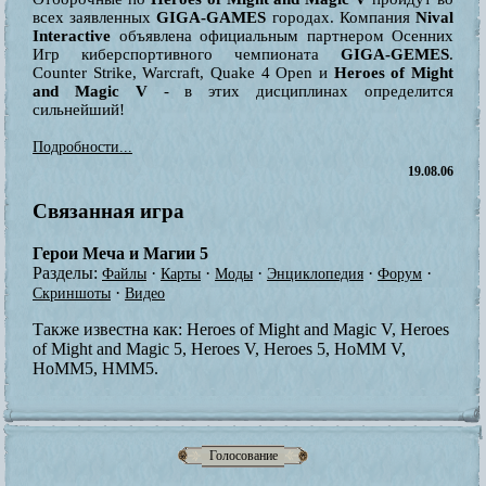
всех заявленных
GIGA-GAMES
городах. Компания
Nival
Interactive
объявлена официальным партнером Осенних
Игр киберспортивного чемпионата
GIGA-GEMES
.
Counter Strike, Warcraft, Quake 4 Open и
Heroes of Might
and Magic V
- в этих дисциплинах определится
сильнейший!
Подробности...
19.08.06
Связанная игра
Герои Меча и Магии 5
Разделы:
·
·
·
·
·
Файлы
Карты
Моды
Энциклопедия
Форум
·
Скриншоты
Видео
Также известна как:
Heroes of Might and Magic V, Heroes
of Might and Magic 5, Heroes V, Heroes 5, HoMM V,
HoMM5, HMM5.
Голосование