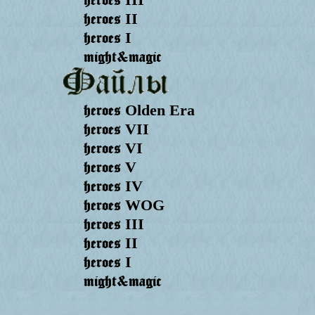
heroes
II
heroes
I
might&magic
heroes
Olden Era
heroes
VII
heroes
VI
heroes
V
heroes
IV
heroes
WOG
heroes
III
heroes
II
heroes
I
might&magic