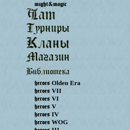
might&magic
heroes
Olden Era
heroes
VII
heroes
VI
heroes
V
heroes
IV
heroes
WOG
heroes
III