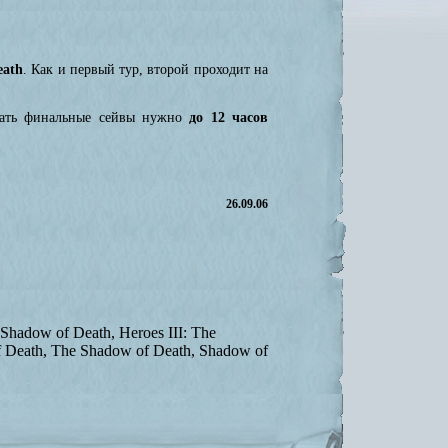
eath
. Как и первый тур, второй проходит на
лать финальные сейвы нужно
до 12 часов
26.09.06
Shadow of Death, Heroes III: The
 Death, The Shadow of Death, Shadow of