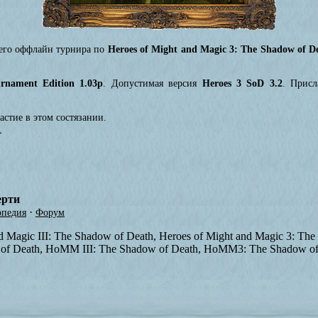
его оффлайн турнира по
Heroes of Might and Magic 3: The Shadow of D
rnament Edition 1.03p
. Допустимая версия
Heroes 3 SoD 3.2
. Прис
астие в этом состязании.
.
ерти
·
педия
Форум
d Magic III: The Shadow of Death, Heroes of Might and Magic 3: The 
 of Death, HoMM III: The Shadow of Death, HoMM3: The Shadow of