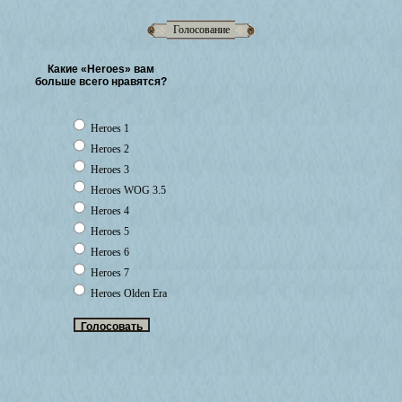
Голосование
Какие «Heroes» вам
больше всего нравятся?
Heroes 1
Heroes 2
Heroes 3
Heroes WOG 3.5
Heroes 4
Heroes 5
Heroes 6
Heroes 7
Heroes Olden Era