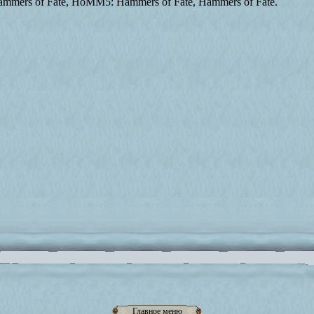
mmers of Fate, HoMM5: Hammers of Fate, Hammers of Fate.
Главное меню