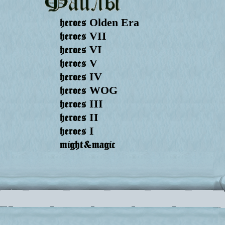
heroes
Olden Era
heroes
VII
heroes
VI
heroes
V
heroes
IV
heroes
WOG
heroes
III
heroes
II
heroes
I
might&magic