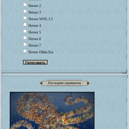
Heroes 2
Heroes 3
Heroes WOG 3.5
Heroes 4
Heroes 5
Heroes 6
Heroes 7
Heroes Olden Era
Последние скриншоты