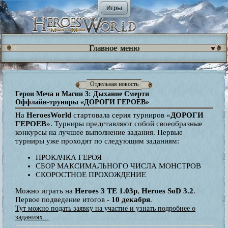
Игры
Главное меню
Отдельная новость
Герои Меча и Магии 3: Дыхание Смерти
Оффлайн-труниры «ДОРОГИ ГЕРОЕВ»
На
HeroesWorld
стартовала серия турниров «
ДОРОГИ
ГЕРОЕВ
». Турниры представляют собой своеобразные
конкурсы на лучшее выполнение задания. Первые
турниры уже проходят по следующим заданиям:
ПРОКАЧКА ГЕРОЯ
СБОР МАКСИМАЛЬНОГО ЧИСЛА МОНСТРОВ
СКОРОСТНОЕ ПРОХОЖДЕНИЕ
Можно играть на
Heroes 3 TE 1.03p
,
Heroes SoD 3.2
.
Первое подведение итогов -
10 декабря
.
Тут можно подать заявку на участие и узнать подробнее о
заданиях...