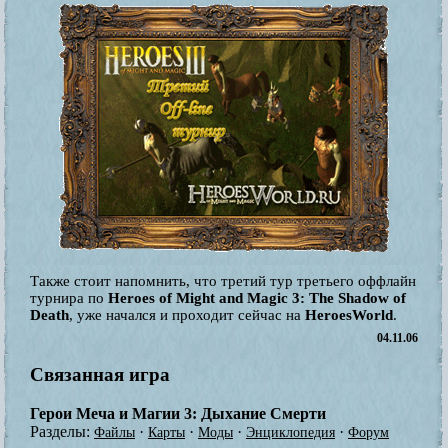
Также стоит напомнить, что третий тур третьего оффлайн
турнира по
Heroes of Might and Magic 3: The Shadow of
Death
, уже начался и проходит сейчас на
HeroesWorld
.
04.11.06
Связанная игра
Герои Меча и Магии 3: Дыхание Смерти
Разделы:
·
·
·
·
Файлы
Карты
Моды
Энциклопедия
Форум