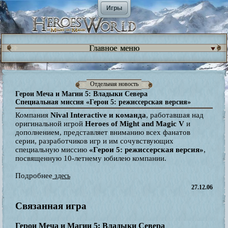
Игры
Главное меню
Отдельная новость
Герои Меча и Магии 5: Владыки Севера
Специальная миссия «Герои 5: режиссерская версия»
Компания
Nival Interactive и команда
, работавшая над
оригинальной игрой
Heroes of Might and Magic V
и
дополнением, представляет вниманию всех фанатов
серии, разработчиков игр и им сочувствующих
специальную миссию
«Герои 5: режиссерская версия»
,
посвященную 10-летнему юбилею компании.
Подробнее
здесь
27.12.06
Связанная игра
Герои Меча и Магии 5: Владыки Севера