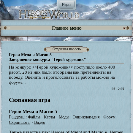
Игры
Главное меню
Отдельная новость
Герои Меча и Магии 5
Завершение конкурса "Герой художник"
На конкурс <<Герой художник>> поступило около 400
работ. 28 из них были отобраны как претенденты на
победу. Оценить и проголосовать за работы можно на
форуме...
05.12.05
Связанная игра
Герои Меча и Магии 5
Разделы:
·
·
·
·
·
Файлы
Карты
Моды
Энциклопедия
Форум
·
Скриншоты
Видео
Также известна как:
Heroes of Might and Magic V, Heroes