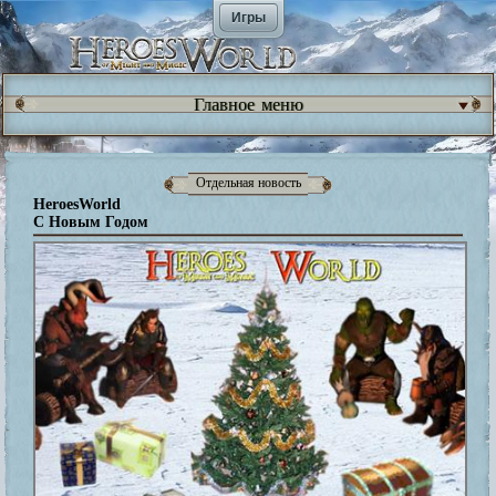
Игры
Главное меню
Отдельная новость
HeroesWorld
С Новым Годом