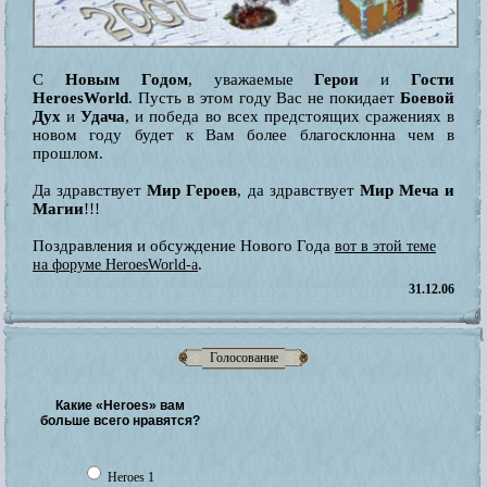
С
Новым Годом
, уважаемые
Герои
и
Гости
HeroesWorld
. Пусть в этом году Вас не покидает
Боевой
Дух
и
Удача
, и победа во всех предстоящих сражениях в
новом году будет к Вам более благосклонна чем в
прошлом.
Да здравствует
Мир Героев
, да здравствует
Мир Меча и
Магии
!!!
Поздравления и обсуждение Нового Года
вот в этой теме
.
на форуме HeroesWorld-а
31.12.06
Голосование
Какие «Heroes» вам
больше всего нравятся?
Heroes 1