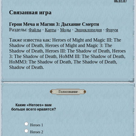
06.03.07
Связанная игра
Герои Меча и Магии 3: Дыхание Смерти
Разделы:
·
·
·
·
Файлы
Карты
Моды
Энциклопедия
Форум
Также известна как:
Heroes of Might and Magic III: The
Shadow of Death, Heroes of Might and Magic 3: The
Shadow of Death, Heroes III: The Shadow of Death, Heroes
3: The Shadow of Death, HoMM III: The Shadow of Death,
HoMM3: The Shadow of Death, The Shadow of Death,
Shadow of Death.
Голосование
Какие «Heroes» вам
больше всего нравятся?
Heroes 1
Heroes 2