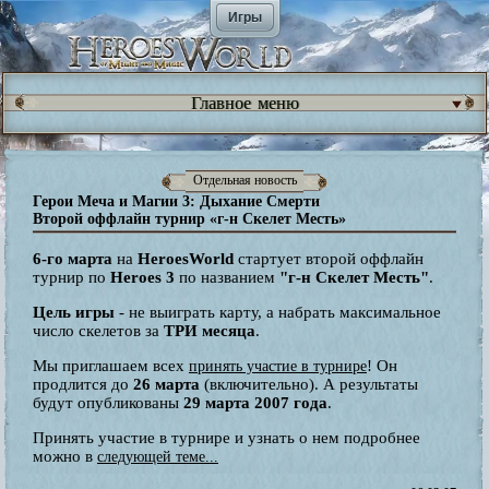
Игры
Главное меню
Отдельная новость
Герои Меча и Магии 3: Дыхание Смерти
Второй оффлайн турнир «г-н Скелет Месть»
6-го марта
на
HeroesWorld
стартует второй оффлайн
турнир по
Heroes 3
по названием
"г-н Скелет Месть"
.
Цель игры
- не выиграть карту, а набрать максимальное
число скелетов за
ТРИ месяца
.
Мы приглашаем всех
! Он
принять участие в турнире
продлится до
26 марта
(включительно). А результаты
будут опубликованы
29 марта 2007 года
.
Принять участие в турнире и узнать о нем подробнее
можно в
следующей теме...