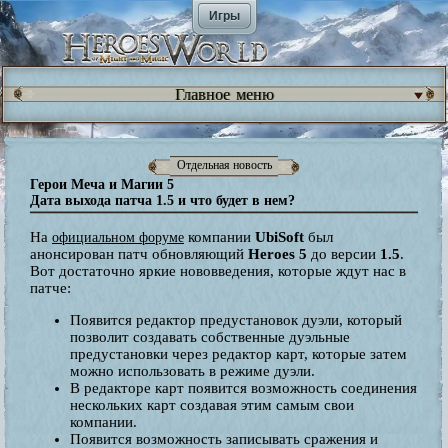
Игры
Главное меню
Отдельная новость
Герои Меча и Магии 5
Дата выхода патча 1.5 и что будет в нем?
На
компании
UbiSoft
был
официальном форуме
анонсирован патч обновляющий
Heroes 5
до версии
1.5
.
Вот достаточно яркие нововведения, которые ждут нас в
патче:
Появится редактор предустановок дуэли, который
позволит создавать собственные дуэльные
предустановки через редактор карт, которые затем
можно использовать в режиме дуэли.
В редакторе карт появится возможность соединения
нескольких карт создавая этим самым свои
компании.
Появится возможность записывать сражения и