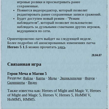
игровые ролики и просматривать ранее
сохраненные.
Появится видеоредактор, который позволит
редактировать ранее сохраненные записи сражений.
Будет доступен новый режим - "Режим
наблюдателя", который позволит пользователю
наблюдать за дуэльными схватками других игроков,
ведущимися по сети.
Ориентировочно патч выйдет на следующей неделе.
Более подробно об анонсированных изменениях патча
Heroes 5 1.5
можно прочитать
.
здесь
28.04.07
Связанная игра
Герои Меча и Магии 5
Разделы:
·
·
·
·
·
Файлы
Карты
Моды
Энциклопедия
Форум
·
Скриншоты
Видео
Также известна как:
Heroes of Might and Magic V, Heroes
of Might and Magic 5, Heroes V, Heroes 5, HoMM V,
HoMM5, HMM5.