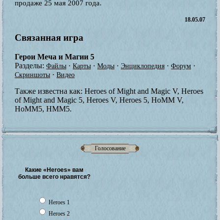
продаже 25 мая 2007 года.
18.05.07
Связанная игра
Герои Меча и Магии 5
Разделы:
·
·
·
·
·
Файлы
Карты
Моды
Энциклопедия
Форум
·
Скриншоты
Видео
Также известна как:
Heroes of Might and Magic V, Heroes
of Might and Magic 5, Heroes V, Heroes 5, HoMM V,
HoMM5, HMM5.
Голосование
Какие «Heroes» вам
больше всего нравятся?
Heroes 1
Heroes 2