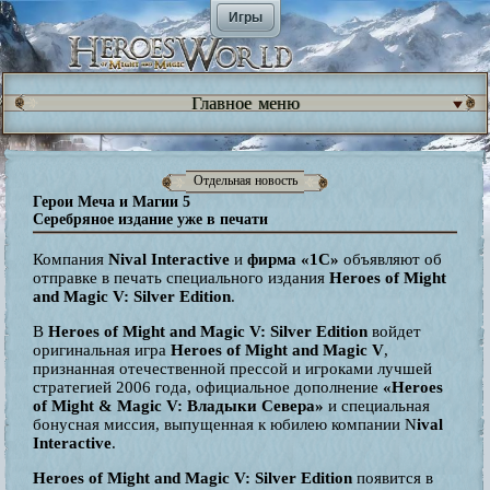
Игры
Главное меню
Отдельная новость
Герои Меча и Магии 5
Серебряное издание уже в печати
Компания
Nival Interactive
и
фирма «1С»
объявляют об
отправке в печать специального издания
Heroes of Might
and Magic V: Silver Edition
.
В
Heroes of Might and Magic V: Silver Edition
войдет
оригинальная игра
Heroes of Might and Magic V
,
признанная отечественной прессой и игроками лучшей
стратегией 2006 года, официальное дополнение
«Heroes
of Might & Magic V: Владыки Севера»
и специальная
бонусная миссия, выпущенная к юбилею компании N
ival
Interactive
.
Heroes of Might and Magic V: Silver Edition
появится в