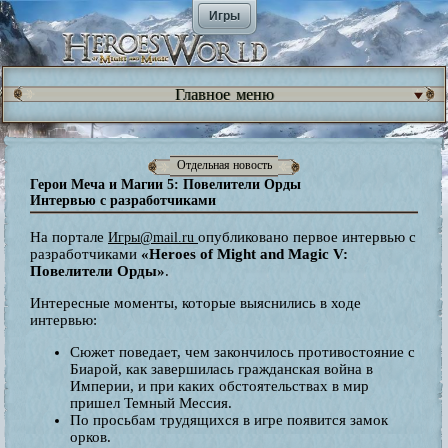
Игры
Главное меню
Отдельная новость
Герои Меча и Магии 5: Повелители Орды
Интервью с разработчиками
На портале
опубликовано первое интервью с
Игры@mail.ru
разработчиками
«Heroes of Might and Magic V:
Повелители Орды»
.
Интересные моменты, которые выяснились в ходе
интервью:
Сюжет поведает, чем закончилось противостояние с
Биарой, как завершилась гражданская война в
Империи, и при каких обстоятельствах в мир
пришел Темный Мессия.
По просьбам трудящихся в игре появится замок
орков.