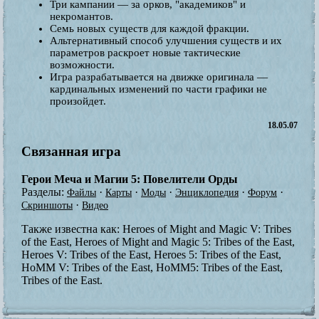
Три кампании — за орков, "академиков" и
некромантов.
Семь новых существ для каждой фракции.
Альтернативный способ улучшения существ и их
параметров раскроет новые тактические
возможности.
Игра разрабатывается на движке оригинала —
кардинальных изменений по части графики не
произойдет.
18.05.07
Связанная игра
Герои Меча и Магии 5: Повелители Орды
Разделы:
·
·
·
·
·
Файлы
Карты
Моды
Энциклопедия
Форум
·
Скриншоты
Видео
Также известна как:
Heroes of Might and Magic V: Tribes
of the East, Heroes of Might and Magic 5: Tribes of the East,
Heroes V: Tribes of the East, Heroes 5: Tribes of the East,
HoMM V: Tribes of the East, HoMM5: Tribes of the East,
Tribes of the East.