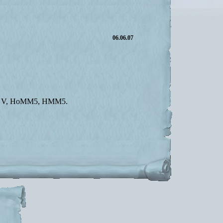
06.06.07
oMM V, HoMM5, HMM5.