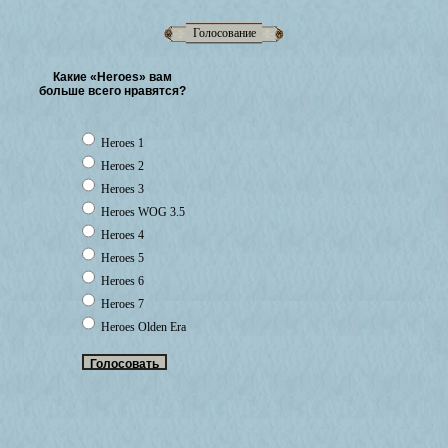
Голосование
Какие «Heroes» вам
больше всего нравятся?
Heroes 1
Heroes 2
Heroes 3
Heroes WOG 3.5
Heroes 4
Heroes 5
Heroes 6
Heroes 7
Heroes Olden Era