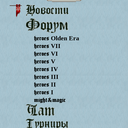
heroes
Olden Era
heroes
VII
heroes
VI
heroes
V
heroes
IV
heroes
III
heroes
II
heroes
I
might&magic