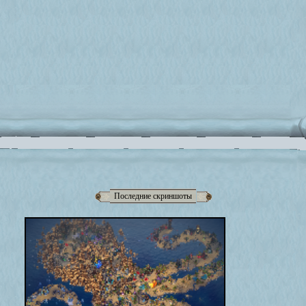
Последние скриншоты