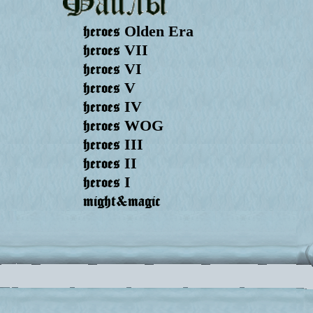
heroes
Olden Era
heroes
VII
heroes
VI
heroes
V
heroes
IV
heroes
WOG
heroes
III
heroes
II
heroes
I
might&magic