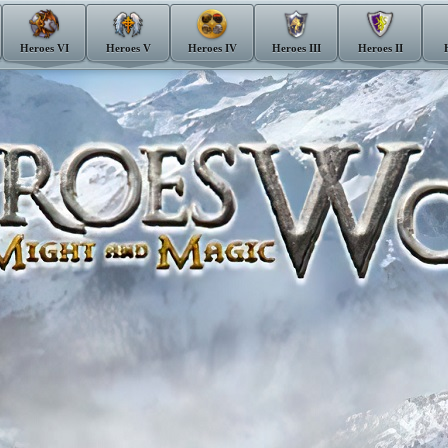
Heroes VI
Heroes V
Heroes IV
Heroes III
Heroes II