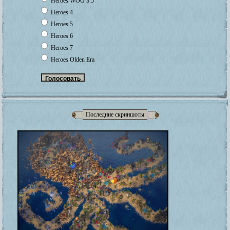
Heroes WOG 3.5
Heroes 4
Heroes 5
Heroes 6
Heroes 7
Heroes Olden Era
Последние скриншоты