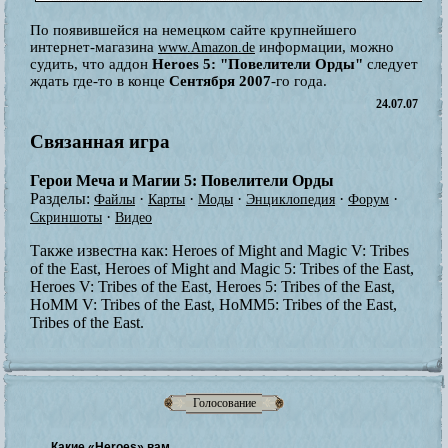
По появившейся на немецком сайте крупнейшего
интернет-магазина
информации, можно
www.Amazon.de
судить, что аддон
Heroes 5: "Повелители Орды"
следует
ждать где-то в конце
Сентября 2007
-го года.
24.07.07
Связанная игра
Герои Меча и Магии 5: Повелители Орды
Разделы:
·
·
·
·
·
Файлы
Карты
Моды
Энциклопедия
Форум
·
Скриншоты
Видео
Также известна как:
Heroes of Might and Magic V: Tribes
of the East, Heroes of Might and Magic 5: Tribes of the East,
Heroes V: Tribes of the East, Heroes 5: Tribes of the East,
HoMM V: Tribes of the East, HoMM5: Tribes of the East,
Tribes of the East.
Голосование
Какие «Heroes» вам