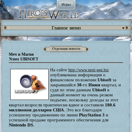
Игры
Главное меню
Отдельная новость
Меч и Магия
Успех UBISOFT
На сайте
http://www.next-gen.biz
опубликована информация о
финансовом положении
Ubisoft
за
закрывшийся
30
-го
Июня
квартал, и
судя по этим данным
Ubisoft
в
данный момент на очень резком
подъеме, поскольку доходы за этот
квартал возросли практически вдвое и составили
180.6
миллионов долларов США
. Это все благодаря
успешному продвижению по линии
PlayStation 3
и
успешной продаже программного обеспечения для
Nintendo DS
.