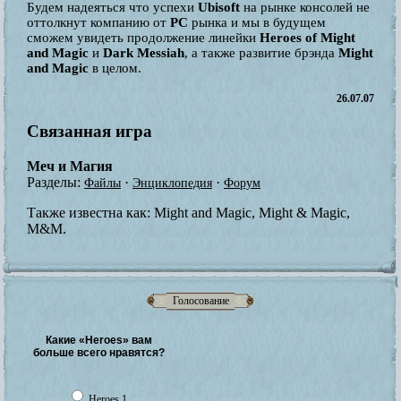
Будем надеяться что успехи
Ubisoft
на рынке консолей не
оттолкнут компанию от
PC
рынка и мы в будущем
сможем увидеть продолжение линейки
Heroes of Might
and Magic
и
Dark Messiah
, а также развитие брэнда
Might
and Magic
в целом.
26.07.07
Связанная игра
Меч и Магия
Разделы:
·
·
Файлы
Энциклопедия
Форум
Также известна как:
Might and Magic, Might & Magic,
M&M.
Голосование
Какие «Heroes» вам
больше всего нравятся?
Heroes 1