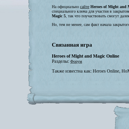
На официально
сайте
Heroes of Might and 
специального ключа для участия в закрытом
Magic 5
, так что поучаствовать смогут дал
Но, тем не менее, сам факт начала закрыто
Связанная игра
Heroes of Might and Magic Online
Разделы:
Форум
Также известна как:
Heroes Online, H