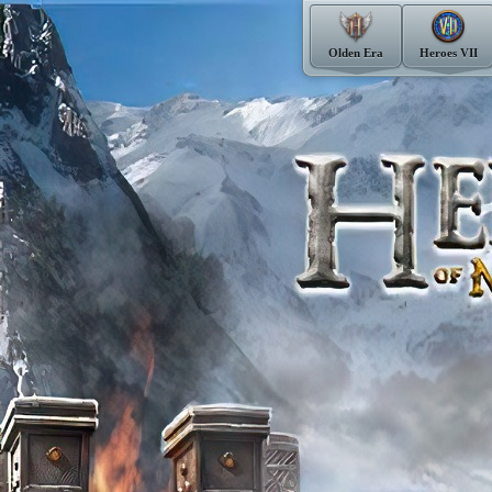
Olden Era
Heroes VII