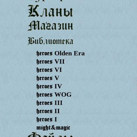
heroes
Olden Era
heroes
VII
heroes
VI
heroes
V
heroes
IV
heroes
WOG
heroes
III
heroes
II
heroes
I
might&magic