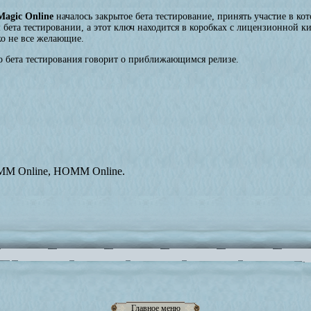
Magic Online
началось закрытое бета тестирование, принять участие в ко
 бета тестировании, а этот ключ находится в коробках с лицензионной к
еко не все желающие.
го бета тестирования говорит о приближающимся релизе.
oMM Online, HOMM Online.
Главное меню