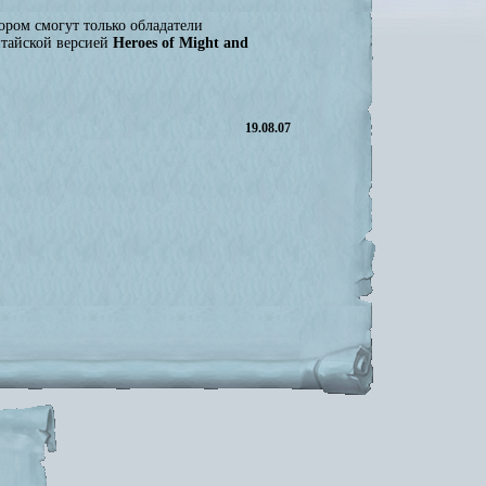
тором смогут только обладатели
итайской версией
Heroes of Might and
19.08.07