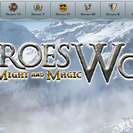
Heroes VI
Heroes V
Heroes IV
Heroes III
Heroes II