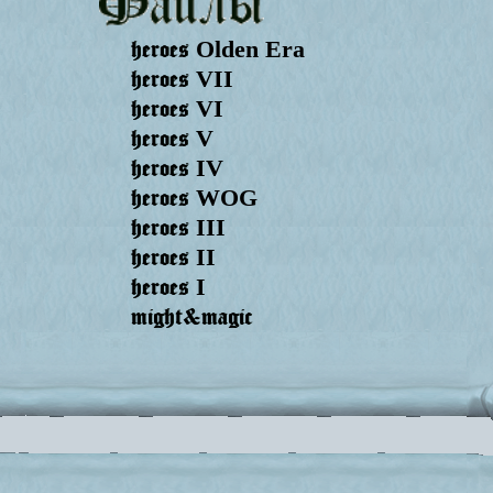
heroes
Olden Era
heroes
VII
heroes
VI
heroes
V
heroes
IV
heroes
WOG
heroes
III
heroes
II
heroes
I
might&magic