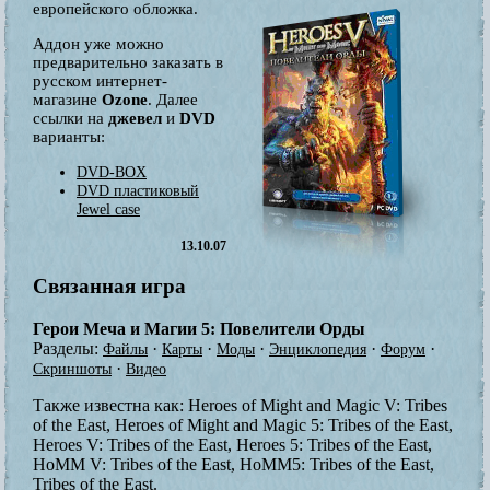
европейского обложка.
Аддон уже можно
предварительно заказать в
русском интернет-
магазине
Ozone
. Далее
ссылки на
джевел
и
DVD
варианты:
DVD-BOX
DVD пластиковый
Jewel case
13.10.07
Связанная игра
Герои Меча и Магии 5: Повелители Орды
Разделы:
·
·
·
·
·
Файлы
Карты
Моды
Энциклопедия
Форум
·
Скриншоты
Видео
Также известна как:
Heroes of Might and Magic V: Tribes
of the East, Heroes of Might and Magic 5: Tribes of the East,
Heroes V: Tribes of the East, Heroes 5: Tribes of the East,
HoMM V: Tribes of the East, HoMM5: Tribes of the East,
Tribes of the East.