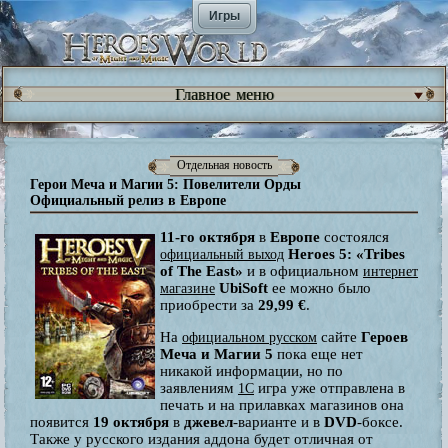
Игры
Главное меню
Отдельная новость
Герои Меча и Магии 5: Повелители Орды
Официальный релиз в Европе
11-го октября
в
Европе
состоялся
Heroes 5: «Tribes
официальный выход
of The East»
и в официальном
интернет
UbiSoft
ее можно было
магазине
приобрести за
29,99 €
.
На
сайте
Героев
официальном русском
Меча и Магии 5
пока еще нет
никакой информации, но по
заявлениям
игра уже отправлена в
1C
печать и на прилавках магазинов она
появится
19 октября
в
джевел
-варианте и в
DVD
-боксе.
Также у русского издания аддона будет отличная от