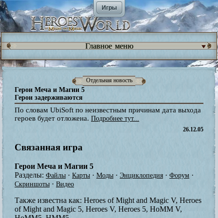
Игры
Главное меню
Отдельная новость
Герои Меча и Магии 5
Герои задерживаются
По словам UbiSoft по неизвестным причинам дата выхода
героев будет отложена.
Подробнее тут...
26.12.05
Связанная игра
Герои Меча и Магии 5
Разделы:
·
·
·
·
·
Файлы
Карты
Моды
Энциклопедия
Форум
·
Скриншоты
Видео
Также известна как:
Heroes of Might and Magic V, Heroes
of Might and Magic 5, Heroes V, Heroes 5, HoMM V,
HoMM5, HMM5.