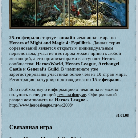
25-го февраля
стартует
онлайн
чемпионат мира по
Heroes of Might and Magic 4: Equilibris
. Данная серия
соревнований является открытым индивидуальным
первенством, участие в котором может принять любой
желающий, а его организаторами выступают Heroes
сообщества:
HeroesWorld
,
Heroes League
,
Archangel
Castle
и
General’s Guild
. В чемпионате уже
зарегистрированы участники более чем из
10
стран мира.
Регистрация на турнир производится по
15-е февраля
.
Всю необходимую информацию о чемпионате можно
получить в следующей
. Официальный
теме на форуме
раздел чемпионата на
Heroes League
-
http://www.heroesleague.ru/wc2008/
31.01.08
Связанная игра