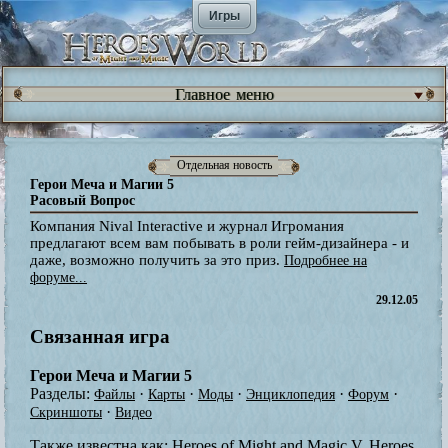
Игры
Главное меню
Отдельная новость
Герои Меча и Магии 5
Расовый Вопрос
Компания Nival Interactive и журнал Игромания
предлагают всем вам побывать в роли гейм-дизайнера - и
даже, возможно получить за это приз.
Подробнее на
форуме...
29.12.05
Связанная игра
Герои Меча и Магии 5
Разделы:
·
·
·
·
·
Файлы
Карты
Моды
Энциклопедия
Форум
·
Скриншоты
Видео
Также известна как:
Heroes of Might and Magic V, Heroes