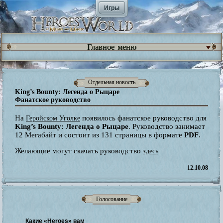
Игры
Главное меню
Отдельная новость
King’s Bounty: Легенда о Рыцаре
Фанатское руководство
На
появилось фанатское руководство для
Геройском Уголке
King’s Bounty: Легенда о Рыцаре
. Руководство занимает
12 Мегабайт и состоит из 131 страницы в формате
PDF
.
Желающие могут скачать руководство
здесь
12.10.08
Голосование
Какие «Heroes» вам