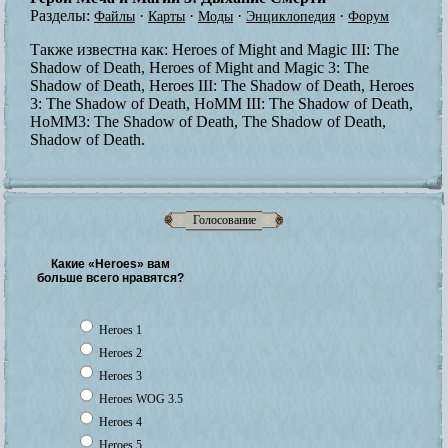
Разделы:
·
·
·
·
Файлы
Карты
Моды
Энциклопедия
Форум
Также известна как:
Heroes of Might and Magic III: The
Shadow of Death, Heroes of Might and Magic 3: The
Shadow of Death, Heroes III: The Shadow of Death, Heroes
3: The Shadow of Death, HoMM III: The Shadow of Death,
HoMM3: The Shadow of Death, The Shadow of Death,
Shadow of Death.
Голосование
Какие «Heroes» вам
больше всего нравятся?
Heroes 1
Heroes 2
Heroes 3
Heroes WOG 3.5
Heroes 4
Heroes 5