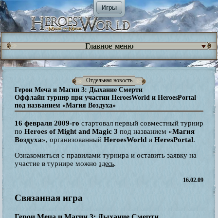
Игры
Главное меню
Отдельная новость
Герои Меча и Магии 3: Дыхание Смерти
Оффлайн турнир при участии HeroesWorld и HeroesPortal
под названием «Магия Воздуха»
16 февраля 2009-го
стартовал первый совместный турнир
по
Heroes of Might and Magic 3
под названием «
Магия
Воздуха
», организованный
HeroesWorld
и
HeresPortal
.
Ознакомиться с правилами турнира и оставить заявку на
участие в турнире можно
.
здесь
16.02.09
Связанная игра
Герои Меча и Магии 3: Дыхание Смерти