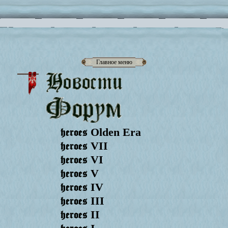
Главное меню
heroes
Olden Era
heroes
VII
heroes
VI
heroes
V
heroes
IV
heroes
III
heroes
II