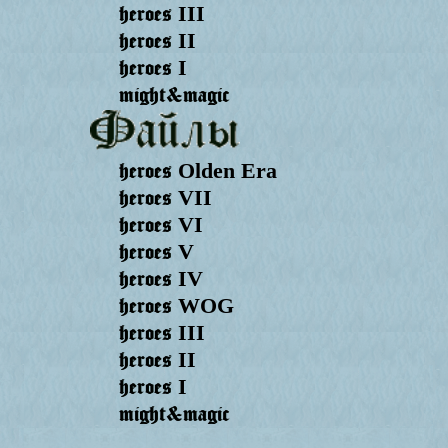
heroes
III
heroes
II
heroes
I
might&magic
heroes
Olden Era
heroes
VII
heroes
VI
heroes
V
heroes
IV
heroes
WOG
heroes
III
heroes
II
heroes
I
might&magic