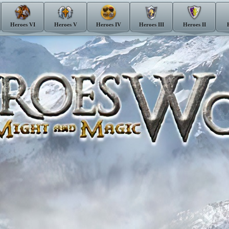
Heroes VI
Heroes V
Heroes IV
Heroes III
Heroes II