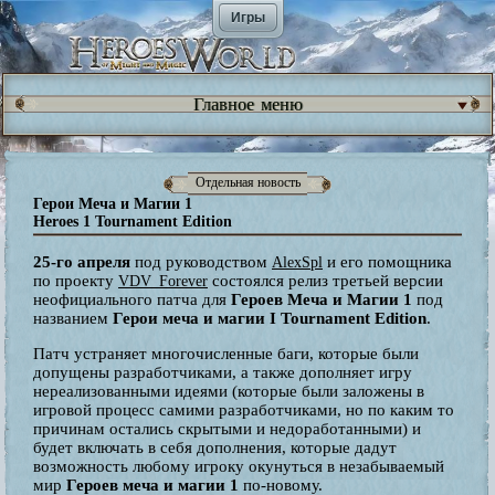
Игры
Главное меню
Отдельная новость
Герои Меча и Магии 1
Heroes 1 Tournament Edition
25-го апреля
под руководством
и его помощника
AlexSpl
по проекту
состоялся релиз третьей версии
VDV_Forever
неофициального патча для
Героев Меча и Магии 1
под
названием
Герои меча и магии I Tournament Edition
.
Патч устраняет многочисленные баги, которые были
допущены разработчиками, а также дополняет игру
нереализованными идеями (которые были заложены в
игровой процесс самими разработчиками, но по каким то
причинам остались скрытыми и недоработанными) и
будет включать в себя дополнения, которые дадут
возможность любому игроку окунуться в незабываемый
мир
Героев меча и магии 1
по-новому.