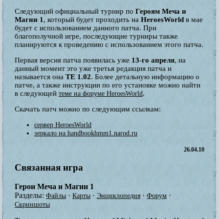
Следующий официальный турнир по
Героям Меча и
Магии 1
, который будет проходить на
HeroesWorld
в мае
будет с использованием данного патча. При
благополучной игре, последующие турниры также
планируются к проведению с использованием этого патча.
Первая версия патча появилась уже
13-го апреля
, на
данный момент это уже третья редакция патча и
называется она
TE 1.02
. Более детальную информацию о
патче, а также инструкции по его установке можно найти
в следующей
.
теме на форуме HeroesWorld
Скачать патч можно по следующим ссылкам:
сервер HeroesWorld
зеркало на handbookhmm1.narod.ru
26.04.10
Связанная игра
Герои Меча и Магии 1
Разделы:
·
·
·
·
Файлы
Карты
Энциклопедия
Форум
Скриншоты