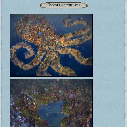
Последние скриншоты