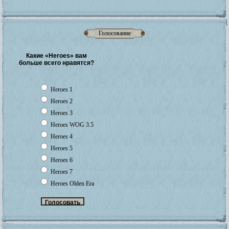
Голосование
Какие «Heroes» вам
больше всего нравятся?
Heroes 1
Heroes 2
Heroes 3
Heroes WOG 3.5
Heroes 4
Heroes 5
Heroes 6
Heroes 7
Heroes Olden Era