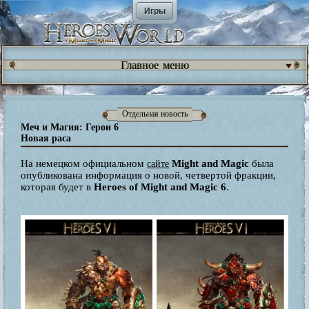
Игры
Главное меню
Отдельная новость
Меч и Магия: Герои 6
Новая раса
На немецком официальном
Might and Magic
была
сайте
опубликована информация о новой, четвертой фракции,
которая будет в
Heroes of Might and Magic 6
.