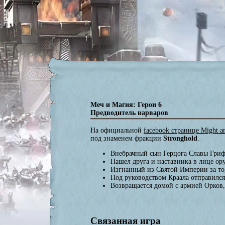
Меч и Магия: Герои 6
Предводитель варваров
На официальной
facebook странице Might a
под знаменем фракции
Stronghold
.
Внебрачный сын Герцога Славы Грифо
Нашел друга и наставника в лице ору
Изгнанный из Святой Империи за то,
Под руководством Краала отправился
Возвращается домой с армией Орков, 
Связанная игра