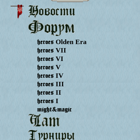
heroes
Olden Era
heroes
VII
heroes
VI
heroes
V
heroes
IV
heroes
III
heroes
II
heroes
I
might&magic