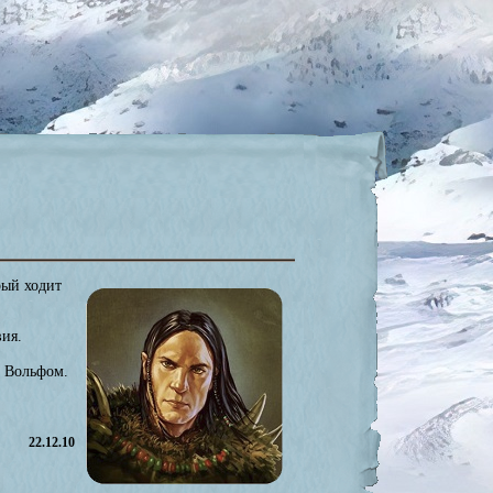
рый ходит
вия.
м Вольфом.
22.12.10