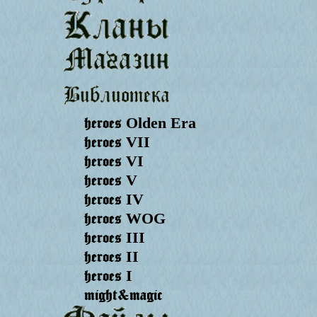
heroes
Olden Era
heroes
VII
heroes
VI
heroes
V
heroes
IV
heroes
WOG
heroes
III
heroes
II
heroes
I
might&magic