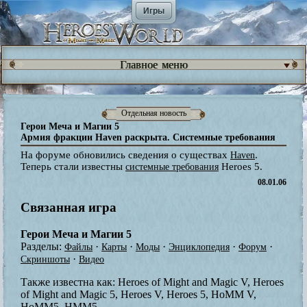
Игры
Главное меню
Отдельная новость
Герои Меча и Магии 5
Армия фракции Haven раскрыта. Системные требования
На форуме обновились сведения о существах
.
Haven
Теперь стали известны
Heroes 5.
системные требования
08.01.06
Связанная игра
Герои Меча и Магии 5
Разделы:
·
·
·
·
·
Файлы
Карты
Моды
Энциклопедия
Форум
·
Скриншоты
Видео
Также известна как:
Heroes of Might and Magic V, Heroes
of Might and Magic 5, Heroes V, Heroes 5, HoMM V,
HoMM5, HMM5.