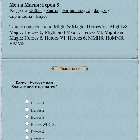
Меч и Магия: Герои 6
Разделы:
·
·
·
·
Файлы
Карты
Энциклопедия
Форум
·
Скриншоты
Видео
Также известна как:
Might & Magic: Heroes VI, Might &
Magic: Heroes 6, Might and Magic: Heroes VI, Might and
Magic: Heroes 6, Heroes VI, Heroes 6, MMH6, HoMM6,
HMM6.
Голосование
Какие «Heroes» вам
больше всего нравятся?
Heroes 1
Heroes 2
Heroes 3
Heroes WOG 3.5
Heroes 4
Heroes 5