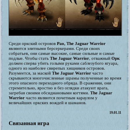
Среди оркский островов
Pao,
The Jaguar Warrior
являются элитными берсеркерами. Среди своих
собратьев, они самые высокие, самые сильные и самые
подлые. Чтобы стать
The Jaguar Warrior
, отважный
Орк
должен сперва убить голыми руками саблезубого ягуара,
одного из наиболее свирепых хищников островов.
Разумеется, за маской
The Jaguar Warrior
часто
скрываются многочисленные шрамы полученные во время
этого опасного переходного обряда. В сражении, они
стремительно, яростно и без оглядки атакуют врага,
загребая своими обсидиановыми когтями.
The Jaguar
Warrior
часто являются почетным караулом у
величайших оркских вождей и шаманов.
19.01.11
Связанная игра