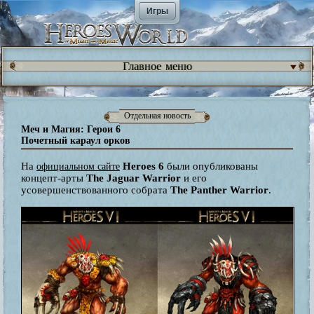
Игры
Главное меню
Отдельная новость
Меч и Магия: Герои 6
Почетный караул орков
На
Heroes 6
были опубликованы
официальном сайте
концепт-арты
The Jaguar Warrior
и его
усовершенствованного собрата
The Panther Warrior
.