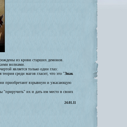
 рождены из крови старших демонов.
скими волнами.
ертой является только один глаз:
теория среди магов гласит, что это "
Знак
, они приобретают взрывную и ужасающую
ы "приручить" их и дать им место в своих
24.01.11