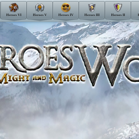
Heroes VI
Heroes V
Heroes IV
Heroes III
Heroes II