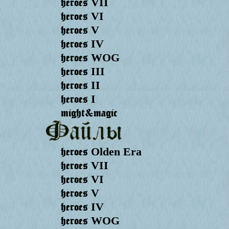
heroes
VII
heroes
VI
heroes
V
heroes
IV
heroes
WOG
heroes
III
heroes
II
heroes
I
might&magic
heroes
Olden Era
heroes
VII
heroes
VI
heroes
V
heroes
IV
heroes
WOG