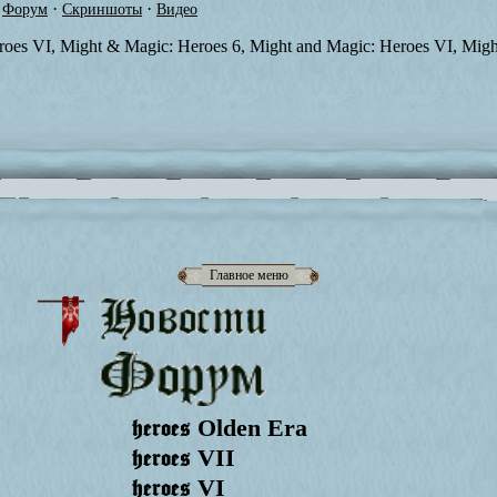
·
·
Форум
Скриншоты
Видео
oes VI, Might & Magic: Heroes 6, Might and Magic: Heroes VI, Migh
Главное меню
heroes
Olden Era
heroes
VII
heroes
VI