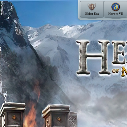
Olden Era
Heroes VII