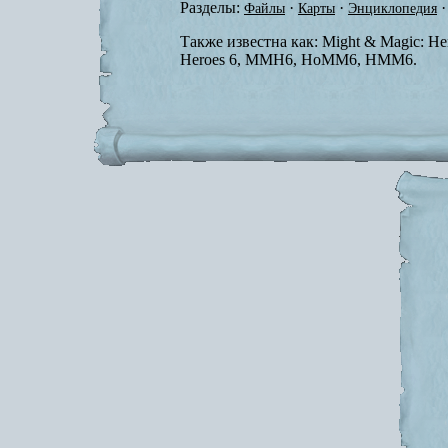
Разделы:
·
·
·
Файлы
Карты
Энциклопедия
Также известна как:
Might & Magic: Her
Heroes 6, MMH6, HoMM6, HMM6.