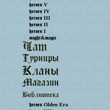
heroes
V
heroes
IV
heroes
III
heroes
II
heroes
I
might&magic
heroes
Olden Era