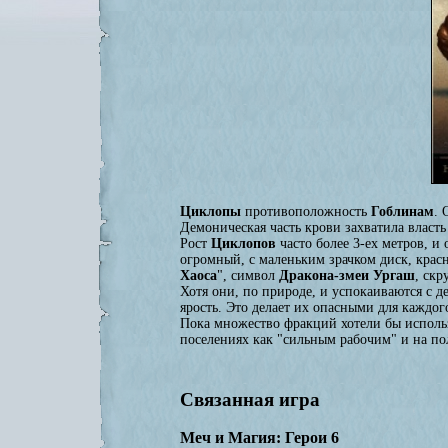
Циклопы
противоположность
Гоблинам
. 
Демоническая часть крови захватила власт
Рост
Циклопов
часто более 3-ех метров, и
огромный, с маленьким зрачком диск, красн
Хаоса
", символ
Дракона-змеи Ургаш
, скр
Хотя они, по природе, и успокаиваются с
ярость. Это делает их опасными для каждог
Пока множество фракций хотели бы использ
поселениях как "сильным рабочим" и на по
Связанная игра
Меч и Магия: Герои 6