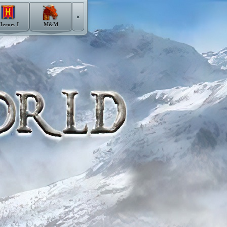
×
Heroes I
M&M