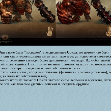
Они также были "провалом" в эксперименте
Орков
, но потому что были
ь и они стали чудовищными гигантами, тело и разум испорчены хаотиче
 они определенно выглядят более демонически чем люди. Их любопытной ч
ый и светящийся. Никто точно не знает причину мутации, но популярная 
ученного в круг, поедающего свой собственный хвост.
 детской наивностью, когда они обижены (физически или эмоционально)
о, включая их собственный вид.
овать их силу, только у
Орков
хватило силы, терпения и мужества, чтоб
ле боя, как тяжелым ударным войскам и "осадным орудиям".