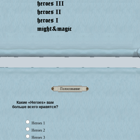
heroes
III
heroes
II
heroes
I
might&magic
Голосование
Какие «Heroes» вам
больше всего нравятся?
Heroes 1
Heroes 2
Heroes 3