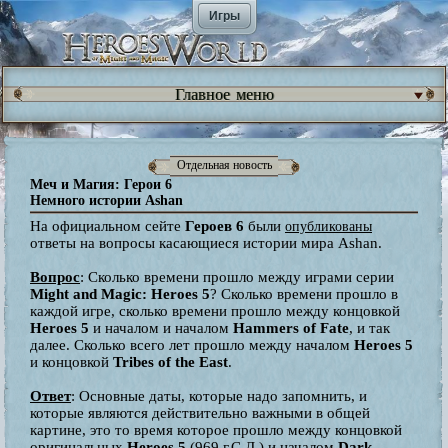
Игры
Главное меню
Отдельная новость
Меч и Магия: Герои 6
Немного истории Ashan
На официальном сейте
Героев 6
были
опубликованы
ответы на вопросы касающиеся истории мира Ashan.
Вопрос
: Сколько времени прошло между играми серии
Might and Magic: Heroes 5
? Сколько времени прошло в
каждой игре, сколько времени прошло между концовкой
Heroes 5
и началом и началом
Hammers of Fate
, и так
далее. Сколько всего лет прошло между началом
Heroes 5
и концовкой
Tribes of the East
.
Ответ
: Основные даты, которые надо запомнить, и
которые являются действительно важными в общей
картине, это то время которое прошло между концовкой
оригинальных
Heroes 5
(969 г.С.Д.) и началом
Dark