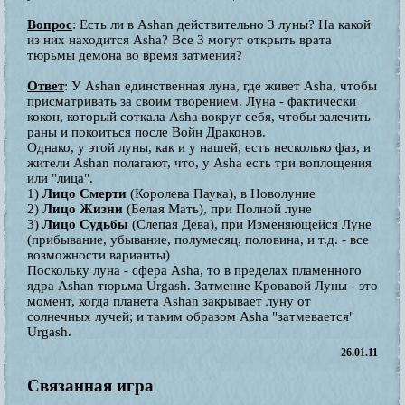
Вопрос
: Есть ли в Ashan действительно 3 луны? На какой
из них находится Asha? Все 3 могут открыть врата
тюрьмы демона во время затмения?
Ответ
: У Ashan единственная луна, где живет Asha, чтобы
присматривать за своим творением. Луна - фактически
кокон, который соткала Asha вокруг себя, чтобы залечить
раны и покоиться после Войн Драконов.
Однако, у этой луны, как и у нашей, есть несколько фаз, и
жители Ashan полагают, что, у Asha есть три воплощения
или "лица".
1)
Лицо Смерти
(Королева Паука), в Новолуние
2)
Лицо Жизни
(Белая Мать), при Полной луне
3)
Лицо Судьбы
(Слепая Дева), при Изменяющейся Луне
(прибывание, убывание, полумесяц, половина, и т.д. - все
возможности варианты)
Поскольку луна - сфера Asha, то в пределах пламенного
ядра Ashan тюрьма Urgash. Затмение Кровавой Луны - это
момент, когда планета Ashan закрывает луну от
солнечных лучей; и таким образом Asha "затмевается"
Urgash.
26.01.11
Связанная игра