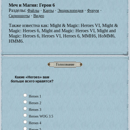
Меч и Магия: Герои 6
Разделы:
·
·
·
·
Файлы
Карты
Энциклопедия
Форум
·
Скриншоты
Видео
Также известна как:
Might & Magic: Heroes VI, Might &
Magic: Heroes 6, Might and Magic: Heroes VI, Might and
Magic: Heroes 6, Heroes VI, Heroes 6, MMH6, HoMM6,
HMM6.
Голосование
Какие «Heroes» вам
больше всего нравятся?
Heroes 1
Heroes 2
Heroes 3
Heroes WOG 3.5
Heroes 4
Heroes 5