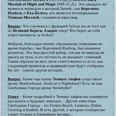
Messiah of Might and Magic
(990 г.С.Д.). Эти двадцать лет
являются периодом в который Sarteth, сын
Королевы
Изабель
и
Кха-Белеха
, кто является потенциальным
Темным Мессией
, становится взрослым.
Вопрос
: Что случилось с фракцией Sylvan после того как
их
Великий Король Аларон
умер? Кто берет на себя
ответственность за Irollan?
Файдаэн, благодаря своему образцовому поведению во
время борьбы с лже Королевой Изабель, был назначен
регентом. Это был простой выбор, так как он никогда не
рвался на трон, и его честность не вызывает сомнений.
Таким образом на него легла ответственность за то, как
следующий правитель и правящий клан будут отобраны.
Но это - совсем другая история...
Вопрос
: Какие еще кланы
Темных эльфов
существуют
кроме Shadowbrand, Soulscar и Nightshard? Есть ли еще
Свободные Города кроме Stonehelm?
Ответ
: - Более подробней о Темных эльфов мы планируем
рассказать в будущих эпизодах. - Другие известные
Свободные Города - это Fosters Reach, Listmoor, Eridan
Crossing и Karthal. И есть другой, о котором сообщество
узнает больше в ближайшие месяцы...