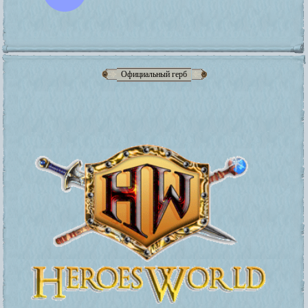
Официальный герб