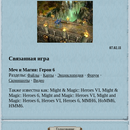
07.02.11
Связанная игра
Меч и Магия: Герои 6
Разделы:
·
·
·
·
Файлы
Карты
Энциклопедия
Форум
·
Скриншоты
Видео
Также известна как:
Might & Magic: Heroes VI, Might &
Magic: Heroes 6, Might and Magic: Heroes VI, Might and
Magic: Heroes 6, Heroes VI, Heroes 6, MMH6, HoMM6,
HMM6.
Голосование