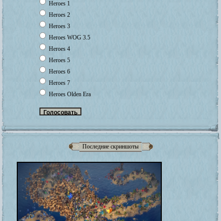
Heroes 1
Heroes 2
Heroes 3
Heroes WOG 3.5
Heroes 4
Heroes 5
Heroes 6
Heroes 7
Heroes Olden Era
Последние скриншоты