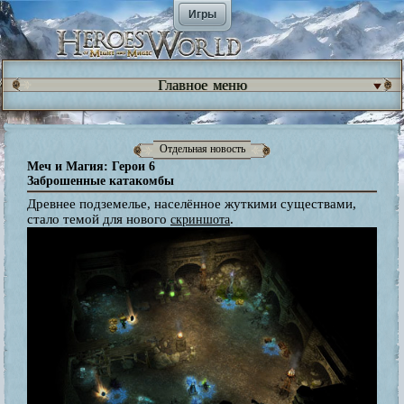
Игры
Главное меню
Отдельная новость
Меч и Магия: Герои 6
Заброшенные катакомбы
Древнее подземелье, населённое жуткими существами,
стало темой для нового
.
скриншота