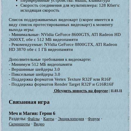
Периферийные устройства: мышь, клавиатура
Скорость соединения для мультиплеера: 128 Кбит\с
исходящая скорость
Список поддерживаемых видеокарт (скорее имеется в
виду список протестированных видеокарт) к моменту
выхода игры:
- Минимальные: NVidia GeForce 8600GTS, ATI Radeon HD
2600XT, обе с 512 МБ видеопамяти
- Рекомендуемые: NVidia GeForce 8800GTX, ATI Radeon
HD 3870 обе с 1 ГБ видеопамяти
Дополнительные требования к видеокарте:
- Минимум 512 МБ видеопамяти
- Вершинные шейдеры 3.0
- Пиксельные шейдеры 3.0
- Поддержка форматов Vertex Texture R32F или R16F
- Поддержка форматов Render Target R32F и G16R16F
Обсудить новость на форуме
| 11.03.11
Связанная игра
Меч и Магия: Герои 6
Разделы:
·
·
·
·
Файлы
Карты
Энциклопедия
Форум
·
Скриншоты
Видео