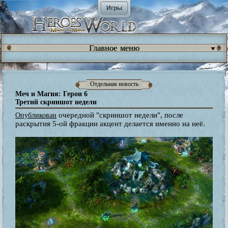
Игры
Главное меню
Отдельная новость
Меч и Магия: Герои 6
Третий скриншот недели
очередной "скриншот недели", после
Опубликован
раскрытия 5-ой фракции акцент делается именно на неё.