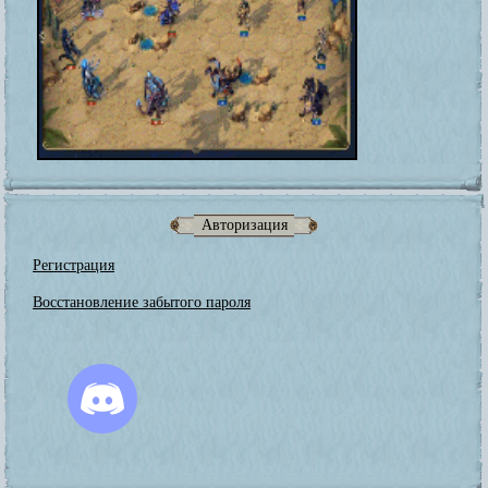
Авторизация
Регистрация
Восстановление забытого пароля