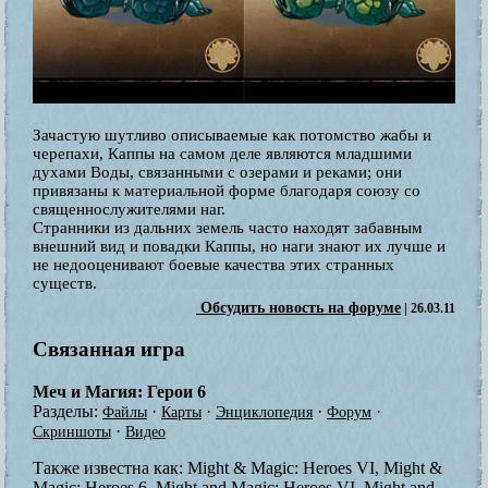
Зачастую шутливо описываемые как потомство жабы и
черепахи, Каппы на самом деле являются младшими
духами Воды, связанными с озерами и реками; они
привязаны к материальной форме благодаря союзу со
священнослужителями наг.
Странники из дальних земель часто находят забавным
внешний вид и повадки Каппы, но наги знают их лучше и
не недооценивают боевые качества этих странных
существ.
Обсудить новость на форуме
| 26.03.11
Связанная игра
Меч и Магия: Герои 6
Разделы:
·
·
·
·
Файлы
Карты
Энциклопедия
Форум
·
Скриншоты
Видео
Также известна как:
Might & Magic: Heroes VI, Might &
Magic: Heroes 6, Might and Magic: Heroes VI, Might and