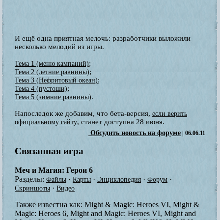
И ещё одна приятная мелочь: разработчики выложили
несколько мелодий из игры.
;
Тема 1 (меню кампаний)
;
Тема 2 (летние равнины)
;
Тема 3 (Нефритовый океан)
;
Тема 4 (пустоши)
.
Тема 5 (зимние равнины)
Напоследок же добавим, что бета-версия,
если верить
, станет доступна 28 июня.
официальному сайту
Обсудить новость на форуме
| 06.06.11
Связанная игра
Меч и Магия: Герои 6
Разделы:
·
·
·
·
Файлы
Карты
Энциклопедия
Форум
·
Скриншоты
Видео
Также известна как:
Might & Magic: Heroes VI, Might &
Magic: Heroes 6, Might and Magic: Heroes VI, Might and