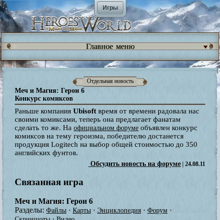
Игры
Главное меню
Отдельная новость
Меч и Магия: Герои 6
Конкурс комиксов
Раньше компания
Ubisoft
время от времени радовала нас
своими комиксами, теперь она предлагает фанатам
сделать то же. На
объявлен конкурс
официальном форуме
комиксов на тему героизма, победителю достанется
продукция Logitech на выбор общей стоимостью до 350
английских фунтов.
Обсудить новость на форуме
| 24.08.11
Связанная игра
Меч и Магия: Герои 6
Разделы:
·
·
·
·
Файлы
Карты
Энциклопедия
Форум
·
Скриншоты
Видео