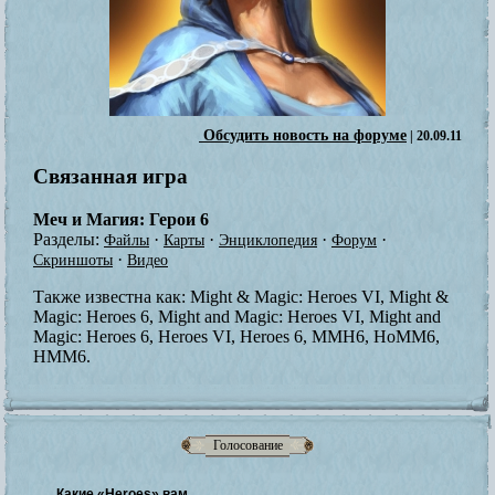
Обсудить новость на форуме
| 20.09.11
Связанная игра
Меч и Магия: Герои 6
Разделы:
·
·
·
·
Файлы
Карты
Энциклопедия
Форум
·
Скриншоты
Видео
Также известна как:
Might & Magic: Heroes VI, Might &
Magic: Heroes 6, Might and Magic: Heroes VI, Might and
Magic: Heroes 6, Heroes VI, Heroes 6, MMH6, HoMM6,
HMM6.
Голосование
Какие «Heroes» вам