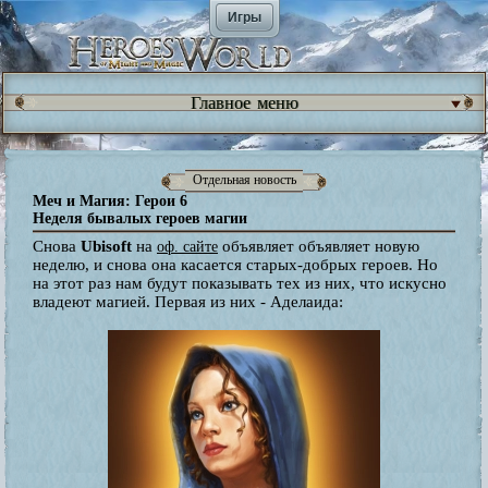
Игры
Главное меню
Отдельная новость
Меч и Магия: Герои 6
Неделя бывалых героев магии
Снова
Ubisoft
на
объявляет объявляет новую
оф. сайте
неделю, и снова она касается старых-добрых героев. Но
на этот раз нам будут показывать тех из них, что искусно
владеют магией. Первая из них - Аделаида: