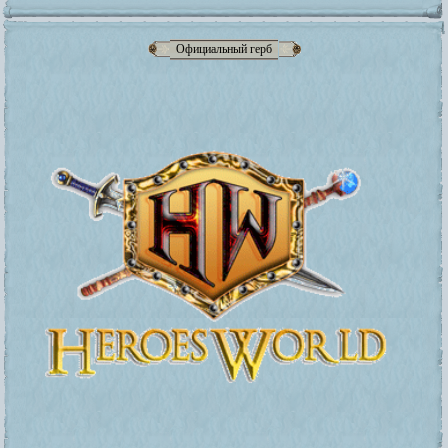
Официальный герб