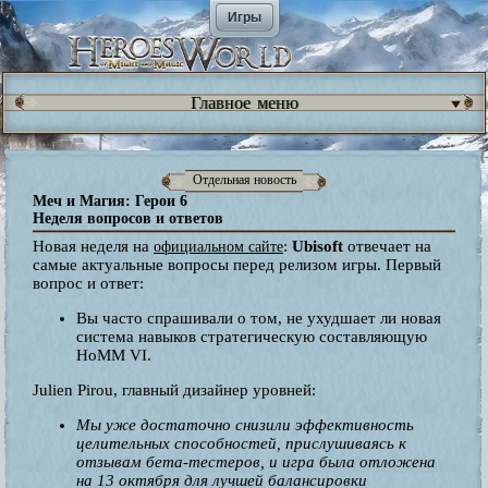
Игры
Главное меню
Отдельная новость
Меч и Магия: Герои 6
Неделя вопросов и ответов
Новая неделя на
:
Ubisoft
отвечает на
официальном сайте
самые актуальные вопросы перед релизом игры. Первый
вопрос и ответ:
Вы часто спрашивали о том, не ухудшает ли новая
система навыков стратегическую составляющую
HoMM VI.
Julien Pirou, главный дизайнер уровней:
Мы уже достаточно снизили эффективность
целительных способностей, прислушиваясь к
отзывам бета-тестеров, и игра была отложена
на 13 октября для лучшей балансировки