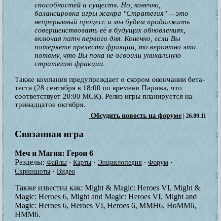
способностей и существ. Но, конечно,
балансировка игры жанра "Стратегия" -- это
непрерывный процесс и мы будем продолжать
совершенствовать её в будущих обновлениях,
включая патч первого дня. Конечно, если Вы
потеряете прелести фракции, то вероятно это
потому, что Вы пока не освоили уникальную
стратегию фракции.
Также компания предупреждает о скором окончании бета-
теста (28 сентября в 18:00 по времени Парижа, что
соответствует 20:00 МСК). Релиз игры планируется на
тринадцатое октября.
Обсудить новость на форуме
| 26.09.11
Связанная игра
Меч и Магия: Герои 6
Разделы:
·
·
·
·
Файлы
Карты
Энциклопедия
Форум
·
Скриншоты
Видео
Также известна как:
Might & Magic: Heroes VI, Might &
Magic: Heroes 6, Might and Magic: Heroes VI, Might and
Magic: Heroes 6, Heroes VI, Heroes 6, MMH6, HoMM6,
HMM6.