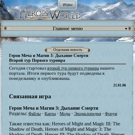
Игры
Главное меню
Отдельная новость
Герои Меча и Магии 3: Дыхание Смерти
Второй тур Первого турнира
Сегодня стартовал
нашего
второй тур первого турнира
портала. Итоги первого тура будут подведены к
понедельнику и опубликованы.
21.01.06
Связанная игра
Герои Меча и Магии 3: Дыхание Смерти
Разделы:
·
·
·
·
Файлы
Карты
Моды
Энциклопедия
Форум
Также известна как:
Heroes of Might and Magic III: The
Shadow of Death, Heroes of Might and Magic 3: The
Shadow of Death, Heroes III: The Shadow of Death, Heroes