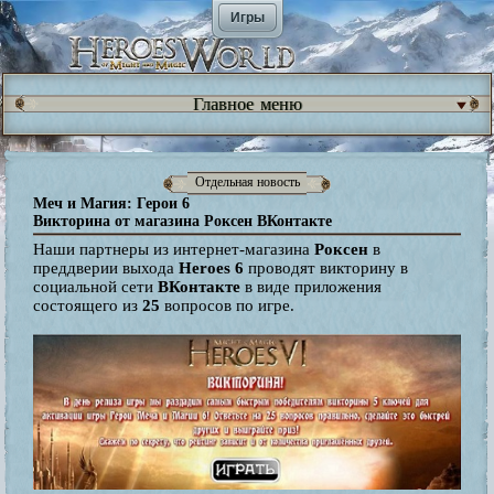
Игры
Главное меню
Отдельная новость
Меч и Магия: Герои 6
Викторина от магазина Роксен ВКонтакте
Наши партнеры из интернет-магазина
Роксен
в
преддверии выхода
Heroes 6
проводят викторину в
социальной сети
ВКонтакте
в виде приложения
состоящего из
25
вопросов по игре.