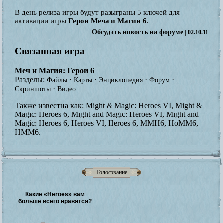
В день релиза игры будут разыграны 5 ключей для
активации игры
Герои Меча и Магии 6
.
Обсудить новость на форуме
| 02.10.11
Связанная игра
Меч и Магия: Герои 6
Разделы:
·
·
·
·
Файлы
Карты
Энциклопедия
Форум
·
Скриншоты
Видео
Также известна как:
Might & Magic: Heroes VI, Might &
Magic: Heroes 6, Might and Magic: Heroes VI, Might and
Magic: Heroes 6, Heroes VI, Heroes 6, MMH6, HoMM6,
HMM6.
Голосование
Какие «Heroes» вам
больше всего нравятся?