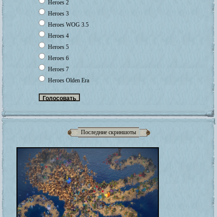
Heroes 2
Heroes 3
Heroes WOG 3.5
Heroes 4
Heroes 5
Heroes 6
Heroes 7
Heroes Olden Era
Последние скриншоты