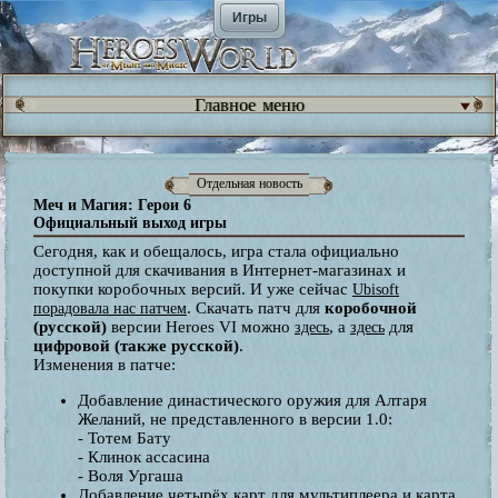
Игры
Главное меню
Отдельная новость
Меч и Магия: Герои 6
Официальный выход игры
Сегодня, как и обещалось, игра стала официально
доступной для скачивания в Интернет-магазинах и
покупки коробочных версий. И уже сейчас
Ubisoft
. Скачать патч для
коробочной
порадовала нас патчем
(русской)
версии Heroes VI можно
, а
для
здесь
здесь
цифровой (также русской)
.
Изменения в патче:
Добавление династического оружия для Алтаря
Желаний, не представленного в версии 1.0:
- Тотем Бату
- Клинок ассасина
- Воля Ургаша
Добавление четырёх карт для мультиплеера и карта