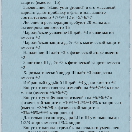
защите (вместо +15)
- Заклинание "Stand your ground" и его массовый
вариант дают прибавку к физ. и маг. защите
соответственно +7/+9/+12 и +5/+6/+7
- Лечение и регенерация требуют 20 маны для
активирования вместо 15
- Чародейское усиление III даёт +3 к силе магии
вместо +2
- Чародейская защита даёт +3 к магической защите
вместо +2
- Нападение III даёт +3 к физической атаке вместо
+2
- Защитник III даёт +3 к физической защите вместо
+2
- Харизматический лидер III даёт +3 лидерства
вместо +2
- Избранный судьбой III даёт +3 удачи вместо +2
- Бонус от неистовства изменён на +5/+7/+8 к силе
магии (вместо +5/+6/+7)
- Бонус от устойчивости изменён на +5/+6/+7 к
физической защите и +10%/+12%/+13% к здоровью
(вместо +3/+6/+9 к физической защите и
+3%/+6%/+9% к здоровью)
- Длительности контрудара I,II и III уменьшены до
1/2/3 ходов вместо 2/3/4 ходов
- Бонус от навыка стрельбы на пенальти уменьшен