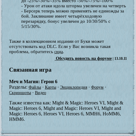
до -25%/-30%/-35% вместо -50%/-75%/-100%
- Урон от атаки идола шторма увеличен на четверть
- Берсерк теперь можно применять не единожды за
бой. Заклинание имеет четырёхходовую
перезарядку, бонус увеличен до 10/30/50% с
5/15/30%.
Также в коллекционном издании от Буки может
отсутствовать код DLC. Если у Вас возникла такая
проблема, обратитесь
.
сюда
Обсудить новость на форуме
| 13.10.11
Связанная игра
Меч и Магия: Герои 6
Разделы:
·
·
·
·
Файлы
Карты
Энциклопедия
Форум
·
Скриншоты
Видео
Также известна как:
Might & Magic: Heroes VI, Might &
Magic: Heroes 6, Might and Magic: Heroes VI, Might and
Magic: Heroes 6, Heroes VI, Heroes 6, MMH6, HoMM6,
HMM6.