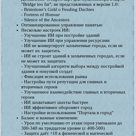
"Bridge too far", не представленных в версии 1.0:
- Brimstone’s Gold o Feuding Duchies
- Fortress of Honour
- Silence of the Ancestors
Оптимизированное управление памятью
Несколько настроек ИИ:
- Улучшение ИИ при постройке зданий
- Улучшение ИИ при управлении ресурсами
- ИИ не конвертирует захваченные города, если не
может их защитить
- ИИ не строит зданий в захваченных городах, если
не может их защитить
- Улучшенный алгоритм выбора между постройкой
здания и покупкой солдат
- Фиксация использования рынка
- Настройка пути репутации для главных и
вторичных героев
- Улучшенное взаимодействие главных и вторичных
героев
- ИИ захватывает шахты быстрее
- ИИ эффективнее обороняет город
- Настройки использования "Портала в город"
Баланс и важные изменения:
- Урон по умолчанию от атаки героя уменьшен до
300-340 на тридцатом уровне (с 400-500)
- Защита даёт +10 к физической и магической