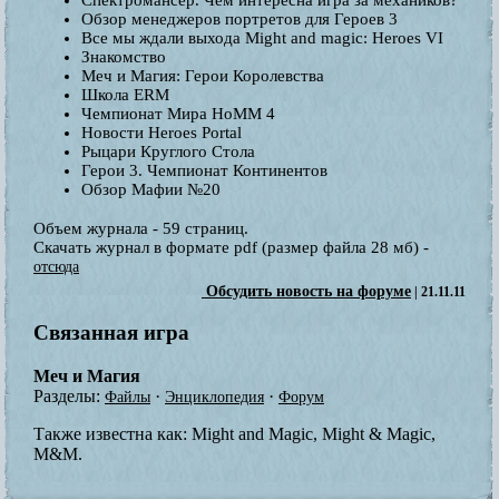
Обзор менеджеров портретов для Героев 3
Все мы ждали выхода Might and magic: Heroes VI
Знакомство
Меч и Магия: Герои Королевства
Школа ERM
Чемпионат Мира HoMM 4
Новости Heroes Portal
Рыцари Круглого Стола
Герои 3. Чемпионат Континентов
Обзор Мафии №20
Объем журнала - 59 страниц.
Скачать журнал в формате pdf (размер файла 28 мб) -
отсюда
Обсудить новость на форуме
| 21.11.11
Связанная игра
Меч и Магия
Разделы:
·
·
Файлы
Энциклопедия
Форум
Также известна как:
Might and Magic, Might & Magic,
M&M.