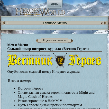
Игры
Главное меню
Отдельная новость
Меч и Магия
Седьмой номер интернет-журнала «Вестник Героев»
Опубликован
.
седьмой номер Интернет-журнала
В этом номере:
История Героев
Оптимальная связка героя и юнитов в Might and
Magic Clash of Heroes
Режиссирование в HoMM V
Путь Героев: дизайнерский постмортем
Спектромансер. Чем интересна игра за механиков?