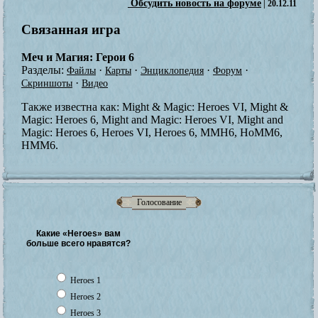
Обсудить новость на форуме
| 20.12.11
Связанная игра
Меч и Магия: Герои 6
Разделы:
·
·
·
·
Файлы
Карты
Энциклопедия
Форум
·
Скриншоты
Видео
Также известна как:
Might & Magic: Heroes VI, Might &
Magic: Heroes 6, Might and Magic: Heroes VI, Might and
Magic: Heroes 6, Heroes VI, Heroes 6, MMH6, HoMM6,
HMM6.
Голосование
Какие «Heroes» вам
больше всего нравятся?
Heroes 1
Heroes 2
Heroes 3