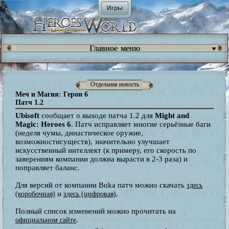
Игры
Главное меню
Отдельная новость
Меч и Магия: Герои 6
Патч 1.2
Ubisoft
сообщает о выходе патча 1.2 для
Might and
Magic: Heroes 6
. Патч исправляет многие серьёзные баги
(неделя чумы, династическое оружие,
возможностисуществ), значительно улучшает
искусственный интеллект (к примеру, его скорость по
заверениям компании должна вырасти в 2-3 раза) и
поправляет баланс.
Для версий от компании Buka патч можно скачать
здесь
и
.
(коробочная)
здесь (цифровая)
Полный список изменений можно прочитать на
.
официальном сайте