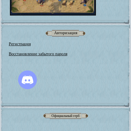
Авторизация
Регистрация
Восстановление забытого пароля
Официальный герб