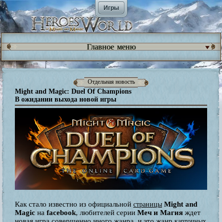
Игры
Главное меню
Отдельная новость
Might and Magic: Duel Of Champions
В ожидании выхода новой игры
Как стало известно из официальной
Might and
страницы
Magic
на
facebook
, любителей серии
Меч и Магия
ждет
новая игра совершенно иного жанра, и это жанр
карточных