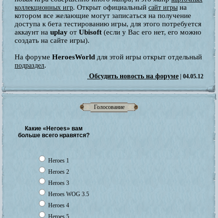
. Открыт официальный
на
коллекционных игр
сайт игры
котором все желающие могут записаться на получение
доступа к бета тестированию игры, для этого потребуется
аккаунт на
uplay
от
Ubisoft
(если у Вас его нет, его можно
создать на сайте игры).
На форуме
HeroesWorld
для этой игры открыт отдельный
.
подраздел
Обсудить новость на форуме
| 04.05.12
Голосование
Какие «Heroes» вам
больше всего нравятся?
Heroes 1
Heroes 2
Heroes 3
Heroes WOG 3.5
Heroes 4
Heroes 5